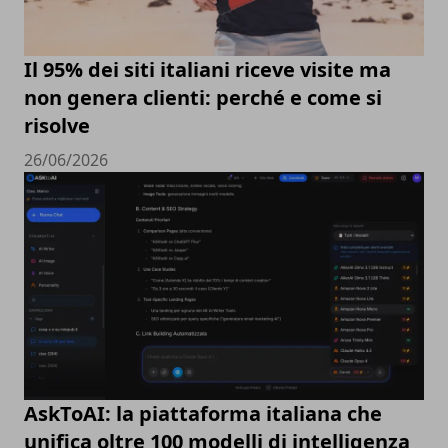
Il 95% dei siti italiani riceve visite ma
non genera clienti: perché e come si
risolve
26/06/2026
AskToAI: la piattaforma italiana che
unifica oltre 100 modelli di intelligenza