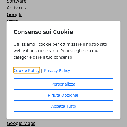
Software
Antivirus
Google
Utility
Giochi
Consenso sui Cookie
Servizi online
Eventi
Utilizziamo i cookie per ottimizzare il nostro sito
How To - Come Fare
web e il nostro servizio. Puoi scegliere a quali
CMS
categorie dare il tuo consenso.
Smartphone
iPhone
Cookie Policy
|
Privacy Policy
Apple
Videogames
Personalizza
Streaming
Rifiuta Opzionali
Android
Musica
Accetta Tutto
MacBook
FaceBook
Google Maps