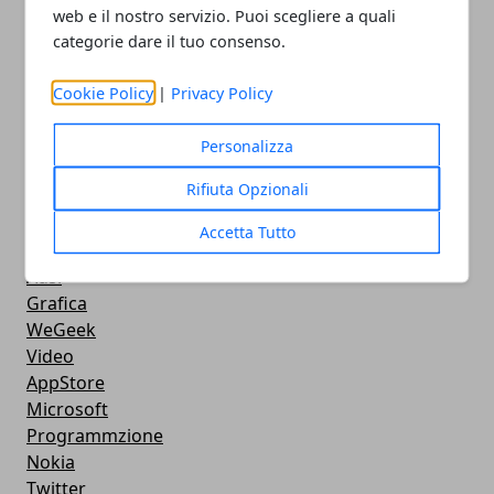
Android
web e il nostro servizio. Puoi scegliere a quali
Musica
categorie dare il tuo consenso.
MacBook
FaceBook
Cookie Policy
|
Privacy Policy
Google Maps
Console
Personalizza
Hardware
Rifiuta Opzionali
Cellulari
Download
Accetta Tutto
Chat
Adsl
Grafica
WeGeek
Video
AppStore
Microsoft
Programmzione
Nokia
Twitter