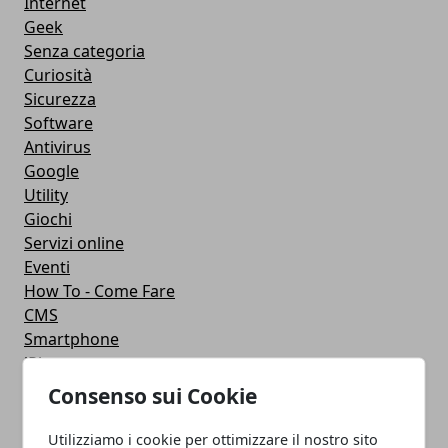
Internet
Geek
Senza categoria
Curiosità
Sicurezza
Software
Antivirus
Google
Utility
Giochi
Servizi online
Eventi
How To - Come Fare
CMS
Smartphone
iPhone
Apple
Consenso sui Cookie
Videogames
Streaming
Utilizziamo i cookie per ottimizzare il nostro sito