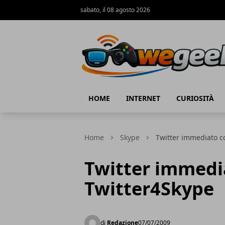
sabato, il 08 agosto 2026
WeGeek.net
HOME
INTERNET
CURIOSITÀ
Home
Skype
Twitter immediato c
Twitter immedi
Twitter4Skype
di
Redazione
07/07/2009