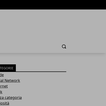
Cerca
TEGORIE
de
ial Network
ernet
k
za categoria
iosità