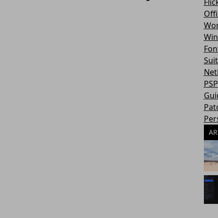
Flic
Off
Wor
Win
Fon
Sui
Net
PSP
Gui
Pat
Per
AR