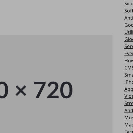
Sic
Sof
Ant
Goo
Util
Gio
Serv
Eve
How
CM
Sma
iPh
App
Vid
Str
And
Mus
Ma
Fac