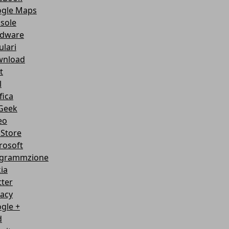
gle Maps
sole
dware
ulari
nload
t
l
fica
Geek
eo
Store
rosoft
grammzione
ia
tter
vacy
gle +
d