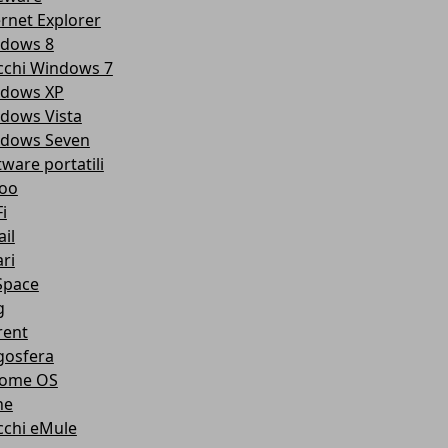
ernet Explorer
dows 8
cchi Windows 7
dows XP
dows Vista
dows Seven
tware portatili
oo
i
il
ri
pace
g
rent
gosfera
ome OS
ne
cchi eMule