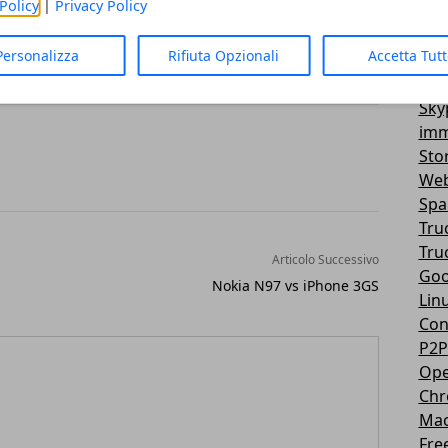
Policy
|
Privacy Policy
Vir
di
social network
. Buona conversazione
3D
Personalizza
Rifiuta Opzionali
Accetta Tut
Mes
You
Sky
imm
Sto
Web
Sp
Tru
Tru
Articolo Successivo
Goo
Nokia N97 vs iPhone 3GS
Lin
Con
P2P
Ope
Ch
Ma
Fre