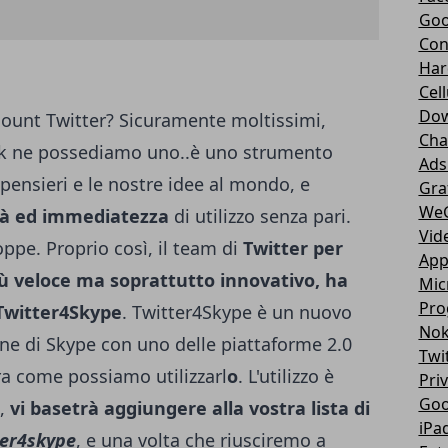
Goo
Con
Har
Cell
Dow
count
Twitter
? Sicuramente moltissimi,
Cha
 ne possediamo uno..è
uno strumento
Ads
 pensieri e le nostre idee al mondo, e
Gra
We
ità ed immediatezza
di utilizzo senza pari.
Vid
oppe.
Proprio così, il team di
Twitter per
App
più veloce ma soprattutto innovativo, ha
Mic
Pro
 Twitter4Skype
. Twitter4Skype è un nuovo
Nok
ione di Skype con uno delle piattaforme 2.0
Twi
a come possiamo utilizzarl
o
. L'utilizzo è
Pri
Goo
,
vi basetrà aggiungere alla vostra lista di
iPa
ter4skype
, e una volta che riusciremo a