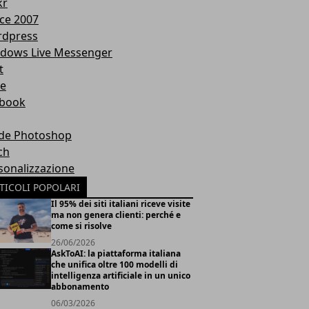
kr
ice 2007
dpress
dows Live Messenger
t
te
book
de Photoshop
ch
sonalizzazione
TICOLI POPOLARI
Il 95% dei siti italiani riceve visite
ma non genera clienti: perché e
come si risolve
26/06/2026
AskToAI: la piattaforma italiana
che unifica oltre 100 modelli di
intelligenza artificiale in un unico
abbonamento
06/03/2026