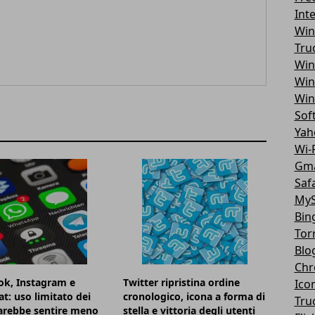
Int
Win
Tru
Win
Win
Win
Sof
Yah
Wi-F
Gma
Safa
MyS
Bin
Tor
Blo
Chr
ok, Instagram e
Twitter ripristina ordine
Ico
t: uso limitato dei
cronologico, icona a forma di
Tru
farebbe sentire meno
stella e vittoria degli utenti