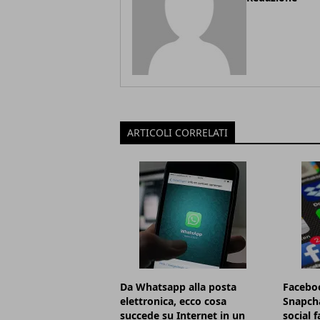
ARTICOLI CORRELATI
Da Whatsapp alla posta
Facebo
elettronica, ecco cosa
Snapcha
succede su Internet in un
social 