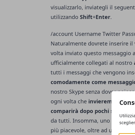
visualizzarlo, inviategli il seg
utilizzando
Shift
+
Enter
.
/account Username Twitter Pass
Naturalmente dovrete inserire il
volta inviato questo messaggio 
ufficialmente collegati al nostro
tutti i messaggi che vengono inse
comodamente come messaggio
nostro
Skype
senza dover noiosa
ogni volta che
invieremo un mes
Cons
comparirà dopo pochi secondi 
Utilizzi
da tutti. Insomma, uno sfizio in p
sceglie
più piacevole, oltre ad un'ottima