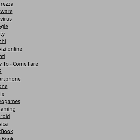
urezza
tware
ivirus
gle
ity
chi
izi online
nti
 To - Come Fare
S
rtphone
one
le
eogames
eaming
roid
ica
cBook
eBook