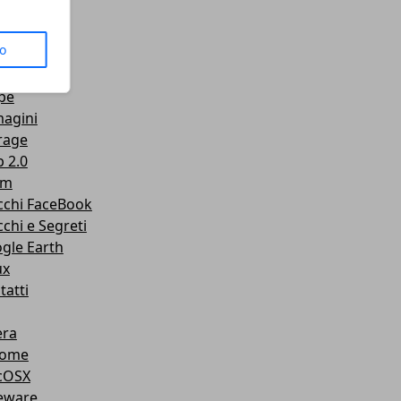
us
to
senger
Tube
pe
agini
rage
 2.0
am
cchi FaceBook
cchi e Segreti
gle Earth
ux
tatti
ra
rome
cOSX
eware