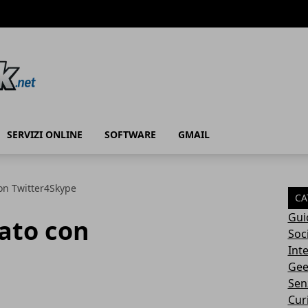
SERVIZI ONLINE
SOFTWARE
GMAIL
on Twitter4Skype
CA
Gui
ato con
Soc
Int
Gee
Sen
Cur