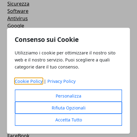
Sicurezza
Software
Antivirus
Google
Utility
Consenso sui Cookie
Giochi
Servizi online
Utilizziamo i cookie per ottimizzare il nostro sito
Eventi
web e il nostro servizio. Puoi scegliere a quali
How To - Come Fare
categorie dare il tuo consenso.
CMS
Smartphone
Cookie Policy
|
Privacy Policy
iPhone
Apple
Personalizza
Videogames
Streaming
Rifiuta Opzionali
Android
Accetta Tutto
Musica
MacBook
FaceBook