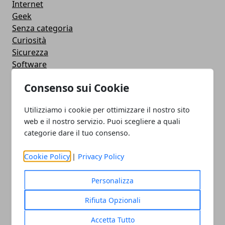
Internet
Geek
Senza categoria
Curiosità
Sicurezza
Software
Antivirus
Consenso sui Cookie
Google
Utility
Utilizziamo i cookie per ottimizzare il nostro sito
Giochi
web e il nostro servizio. Puoi scegliere a quali
Servizi online
categorie dare il tuo consenso.
Eventi
How To - Come Fare
Cookie Policy
|
Privacy Policy
CMS
Smartphone
Personalizza
iPhone
Apple
Rifiuta Opzionali
Videogames
Accetta Tutto
Streaming