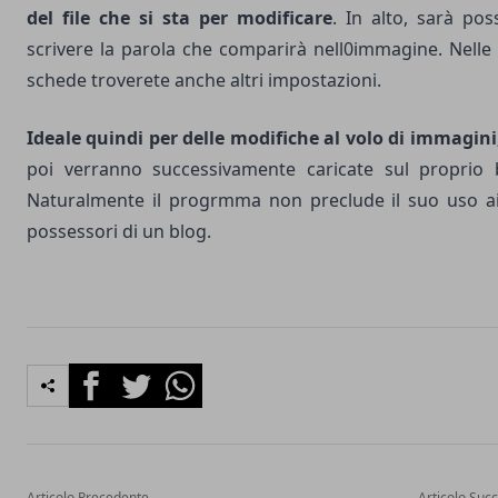
del file che si sta per modificare
. In alto, sarà poss
scrivere la parola che comparirà nell0immagine. Nelle 
schede troverete anche altri impostazioni.
Ideale quindi per delle modifiche al volo di immagini
poi verranno successivamente caricate sul proprio 
Naturalmente il progrmma non preclude il suo uso ai
possessori di un blog.
Facebook
Twitter
Whatsapp
Articolo Precedente
Articolo Suc