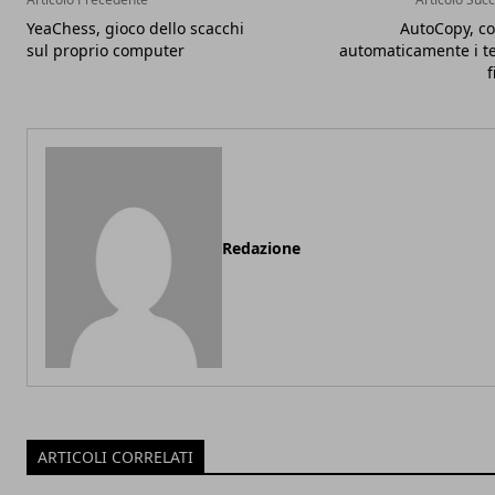
YeaChess, gioco dello scacchi
AutoCopy, co
sul proprio computer
automaticamente i te
f
Redazione
ARTICOLI CORRELATI