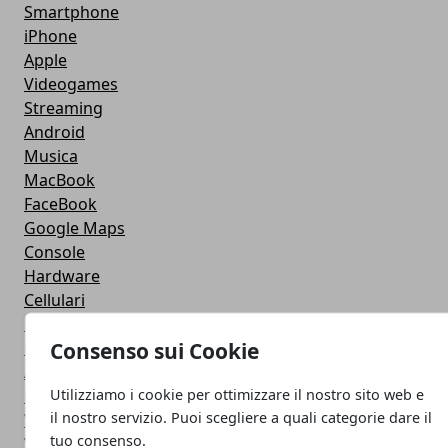
Smartphone
iPhone
Apple
Videogames
Streaming
Android
Musica
MacBook
FaceBook
Google Maps
Console
Hardware
Cellulari
Download
Consenso sui Cookie
Chat
Adsl
Utilizziamo i cookie per ottimizzare il nostro sito web e
Grafica
il nostro servizio. Puoi scegliere a quali categorie dare il
WeGeek
tuo consenso.
Video