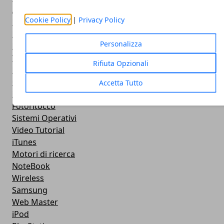
AppStore
Cookie Policy
|
Privacy Policy
Microsoft
Programmzione
Personalizza
Nokia
Twitter
Rifiuta Opzionali
Privacy
Google +
Accetta Tutto
iPad
Fotoritocco
Sistemi Operativi
Video Tutorial
iTunes
Motori di ricerca
NoteBook
Wireless
Samsung
Web Master
iPod