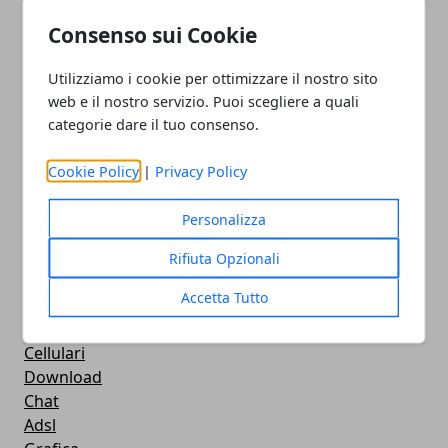
How To - Come Fare
Consenso sui Cookie
CMS
Smartphone
Utilizziamo i cookie per ottimizzare il nostro sito
iPhone
web e il nostro servizio. Puoi scegliere a quali
Apple
categorie dare il tuo consenso.
Videogames
Streaming
Cookie Policy
|
Privacy Policy
Android
Musica
Personalizza
MacBook
FaceBook
Rifiuta Opzionali
Google Maps
Accetta Tutto
Console
Hardware
Cellulari
Download
Chat
Adsl