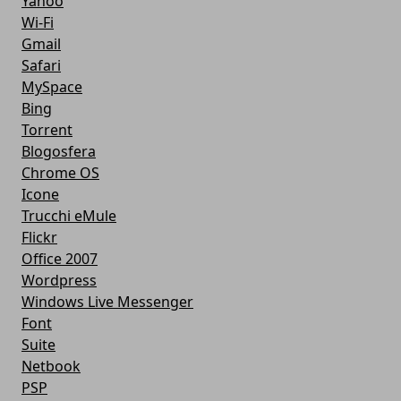
Yahoo
Wi-Fi
Gmail
Safari
MySpace
Bing
Torrent
Blogosfera
Chrome OS
Icone
Trucchi eMule
Flickr
Office 2007
Wordpress
Windows Live Messenger
Font
Suite
Netbook
PSP