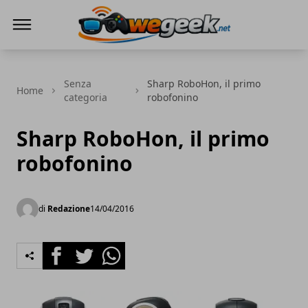
WeGeek.net
Senza
Sharp RoboHon, il primo
Home
categoria
robofonino
Sharp RoboHon, il primo
robofonino
di
Redazione
14/04/2016
Facebook
Twitter
Whatsapp