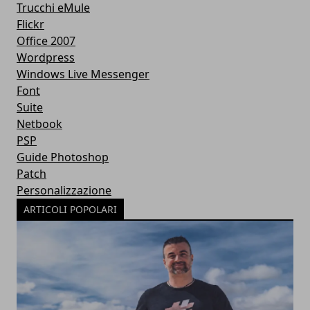
Trucchi eMule
Flickr
Office 2007
Wordpress
Windows Live Messenger
Font
Suite
Netbook
PSP
Guide Photoshop
Patch
Personalizzazione
ARTICOLI POPOLARI