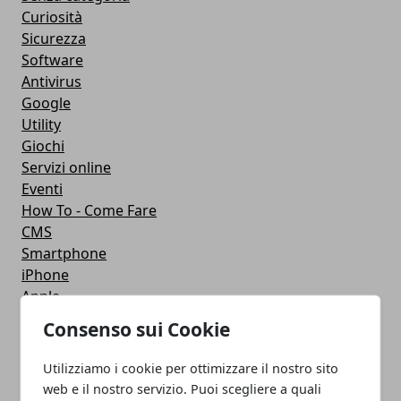
Curiosità
Sicurezza
Software
Antivirus
Google
Utility
Giochi
Servizi online
Eventi
How To - Come Fare
CMS
Smartphone
iPhone
Apple
Videogames
Consenso sui Cookie
Streaming
Android
Utilizziamo i cookie per ottimizzare il nostro sito
Musica
web e il nostro servizio. Puoi scegliere a quali