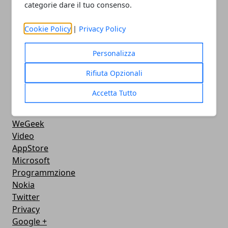
MacBook
categorie dare il tuo consenso.
FaceBook
Google Maps
Cookie Policy
|
Privacy Policy
Console
Hardware
Personalizza
Cellulari
Rifiuta Opzionali
Download
Chat
Accetta Tutto
Adsl
Grafica
WeGeek
Video
AppStore
Microsoft
Programmzione
Nokia
Twitter
Privacy
Google +