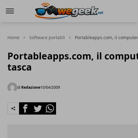
WeGeek.net
Home
Software portatili
Portableapps.com, il computer
Portableapps.com, il comput
tasca
di
Redazione
10/04/2009
Facebook
Twitter
Whatsapp