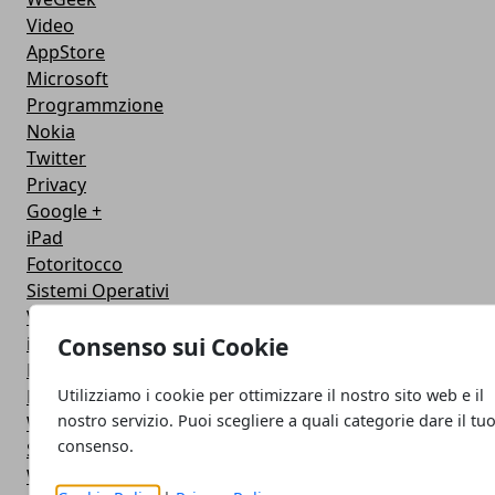
Video
AppStore
Microsoft
Programmzione
Nokia
Twitter
Privacy
Google +
iPad
Fotoritocco
Sistemi Operativi
Video Tutorial
Consenso sui Cookie
iTunes
Motori di ricerca
Utilizziamo i cookie per ottimizzare il nostro sito web e il
NoteBook
nostro servizio. Puoi scegliere a quali categorie dare il tu
Wireless
consenso.
Samsung
Web Master