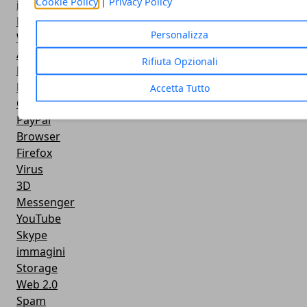
Cookie Policy
|
Privacy Policy
iPod
PlayStation
Personalizza
Wallpapers
Adobe
Rifiuta Opzionali
Dispositivi USB
Masterizzazione
Accetta Tutto
Open Source
PayPal
Browser
Firefox
Virus
3D
Messenger
YouTube
Skype
immagini
Storage
Web 2.0
Spam