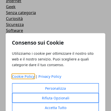
Internet
Geek
Senza categoria
Curiosità
Sicurezza
Software
Antivirus
Consenso sui Cookie
Google
Utility
Utilizziamo i cookie per ottimizzare il nostro sito
Giochi
web e il nostro servizio. Puoi scegliere a quali
Servizi online
categorie dare il tuo consenso.
Eventi
How To - Come Fare
Cookie Policy
|
Privacy Policy
CMS
Smartphone
Personalizza
iPhone
Apple
Rifiuta Opzionali
Videogames
Streaming
Accetta Tutto