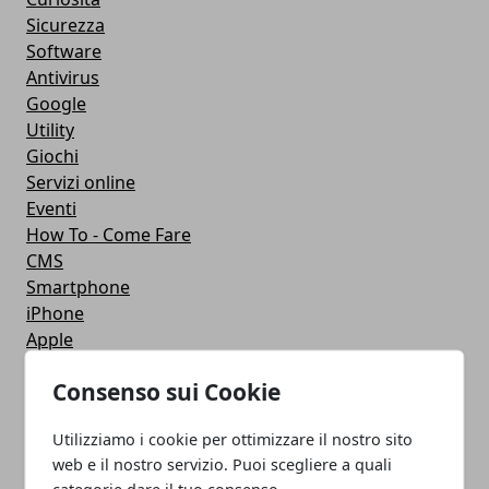
Sicurezza
Software
Antivirus
Google
Utility
Giochi
Servizi online
Eventi
How To - Come Fare
CMS
Smartphone
iPhone
Apple
Videogames
Consenso sui Cookie
Streaming
Android
Utilizziamo i cookie per ottimizzare il nostro sito
Musica
web e il nostro servizio. Puoi scegliere a quali
MacBook