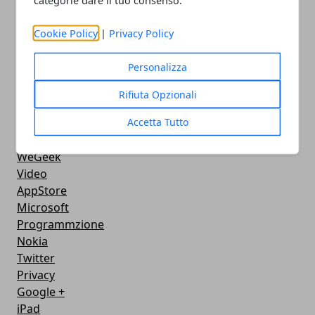
categorie dare il tuo consenso.
FaceBook
Google Maps
Cookie Policy
|
Privacy Policy
Console
Hardware
Personalizza
Cellulari
Download
Rifiuta Opzionali
Chat
Accetta Tutto
Adsl
Grafica
WeGeek
Video
AppStore
Microsoft
Programmzione
Nokia
Twitter
Privacy
Google +
iPad