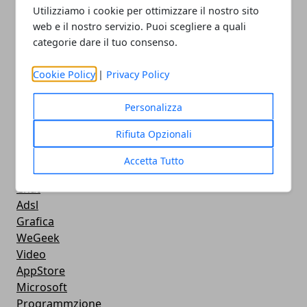
Videogames
Utilizziamo i cookie per ottimizzare il nostro sito
Streaming
web e il nostro servizio. Puoi scegliere a quali
Android
categorie dare il tuo consenso.
Musica
MacBook
Cookie Policy
|
Privacy Policy
FaceBook
Google Maps
Personalizza
Console
Rifiuta Opzionali
Hardware
Cellulari
Accetta Tutto
Download
Chat
Adsl
Grafica
WeGeek
Video
AppStore
Microsoft
Programmzione