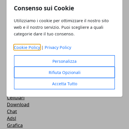
How To - Come Fare
Consenso sui Cookie
CMS
Smartphone
Utilizziamo i cookie per ottimizzare il nostro sito
iPhone
web e il nostro servizio. Puoi scegliere a quali
Apple
categorie dare il tuo consenso.
Videogames
Streaming
Cookie Policy
|
Privacy Policy
Android
Musica
Personalizza
MacBook
FaceBook
Rifiuta Opzionali
Google Maps
Console
Accetta Tutto
Hardware
Cellulari
Download
Chat
Adsl
Grafica