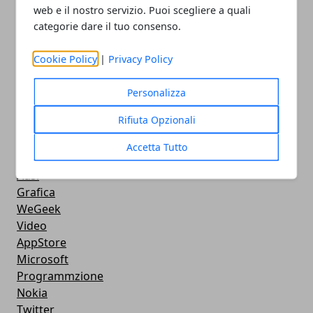
Android
web e il nostro servizio. Puoi scegliere a quali
Musica
categorie dare il tuo consenso.
MacBook
FaceBook
Cookie Policy
|
Privacy Policy
Google Maps
Console
Personalizza
Hardware
Rifiuta Opzionali
Cellulari
Download
Accetta Tutto
Chat
Adsl
Grafica
WeGeek
Video
AppStore
Microsoft
Programmzione
Nokia
Twitter