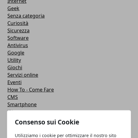
Internet
Geek
Senza categoria
Curiosità
Sicurezza
Software
Antivirus
Google
Utility
Giochi
Servizi online
Eventi
How To - Come Fare
CMS
Smartphone
iPhone
Apple
Consenso sui Cookie
Videogames
Streaming
Utilizziamo i cookie per ottimizzare il nostro sito