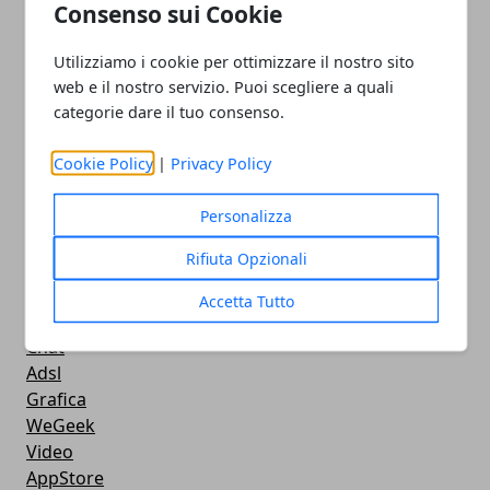
iPhone
Consenso sui Cookie
Apple
Videogames
Utilizziamo i cookie per ottimizzare il nostro sito
Streaming
web e il nostro servizio. Puoi scegliere a quali
Android
categorie dare il tuo consenso.
Musica
MacBook
Cookie Policy
|
Privacy Policy
FaceBook
Google Maps
Personalizza
Console
Rifiuta Opzionali
Hardware
Cellulari
Accetta Tutto
Download
Chat
Adsl
Grafica
WeGeek
Video
AppStore