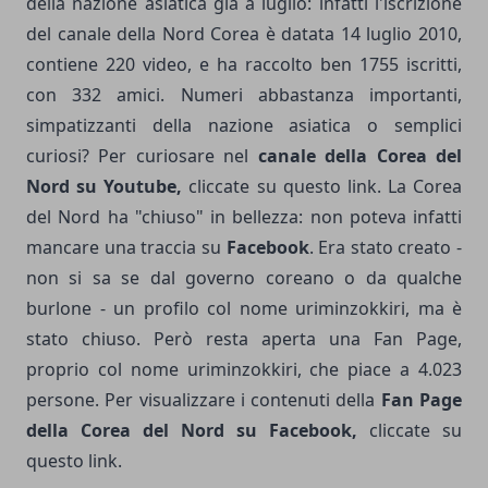
della nazione asiatica già a luglio: infatti l'iscrizione
del canale della Nord Corea è datata 14 luglio 2010,
contiene 220 video, e ha raccolto ben 1755 iscritti,
con 332 amici. Numeri abbastanza importanti,
simpatizzanti della nazione asiatica o semplici
curiosi? Per curiosare nel
canale della Corea del
Nord su Youtube,
cliccate su questo link. La Corea
del Nord ha "chiuso" in bellezza: non poteva infatti
mancare una traccia su
Facebook
. Era stato creato -
non si sa se dal governo coreano o da qualche
burlone - un profilo col nome uriminzokkiri, ma è
stato chiuso. Però resta aperta una Fan Page,
proprio col nome uriminzokkiri, che piace a 4.023
persone. Per visualizzare i contenuti della
Fan Page
della Corea del Nord su Facebook,
cliccate su
questo
link
.