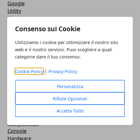
Google
Utility
Giochi
Servizi online
Consenso sui Cookie
Eventi
How To - Come Fare
Utilizziamo i cookie per ottimizzare il nostro sito
CMS
web e il nostro servizio. Puoi scegliere a quali
Smartphone
categorie dare il tuo consenso.
iPhone
Apple
Cookie Policy
|
Privacy Policy
Videogames
Streaming
Personalizza
Android
Rifiuta Opzionali
Musica
MacBook
Accetta Tutto
FaceBook
Google Maps
Console
Hardware