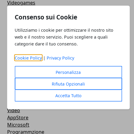
Videogames
Streaming
Consenso sui Cookie
Android
Musica
Utilizziamo i cookie per ottimizzare il nostro sito
MacBook
web e il nostro servizio. Puoi scegliere a quali
FaceBook
categorie dare il tuo consenso.
Google Maps
Console
Cookie Policy
|
Privacy Policy
Hardware
Cellulari
Personalizza
Download
Chat
Rifiuta Opzionali
Adsl
Accetta Tutto
Grafica
WeGeek
Video
AppStore
Microsoft
Programmzione