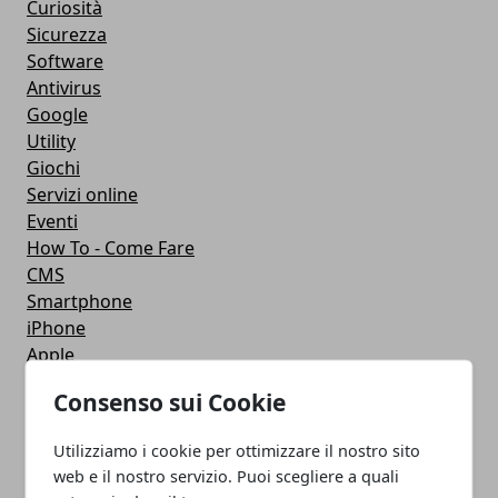
Curiosità
Sicurezza
Software
Antivirus
Google
Utility
Giochi
Servizi online
Eventi
How To - Come Fare
CMS
Smartphone
iPhone
Apple
Videogames
Consenso sui Cookie
Streaming
Android
Utilizziamo i cookie per ottimizzare il nostro sito
Musica
web e il nostro servizio. Puoi scegliere a quali
MacBook