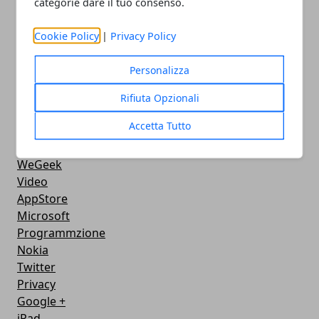
categorie dare il tuo consenso.
FaceBook
Google Maps
Cookie Policy
|
Privacy Policy
Console
Hardware
Personalizza
Cellulari
Download
Rifiuta Opzionali
Chat
Accetta Tutto
Adsl
Grafica
WeGeek
Video
AppStore
Microsoft
Programmzione
Nokia
Twitter
Privacy
Google +
iPad