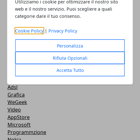
Utilizziamo i cookie per ottimizzare il nostro sito
Streaming
web e il nostro servizio. Puoi scegliere a quali
Android
categorie dare il tuo consenso.
Musica
MacBook
Cookie Policy
|
Privacy Policy
FaceBook
Google Maps
Personalizza
Console
Hardware
Rifiuta Opzionali
Cellulari
Accetta Tutto
Download
Chat
Adsl
Grafica
WeGeek
Video
AppStore
Microsoft
Programmzione
Nokia