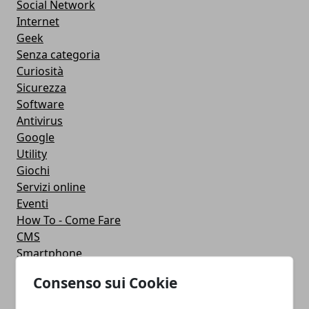
Social Network
Internet
Geek
Senza categoria
Curiosità
Sicurezza
Software
Antivirus
Google
Utility
Giochi
Servizi online
Eventi
How To - Come Fare
CMS
Smartphone
iPhone
Consenso sui Cookie
Apple
Videogames