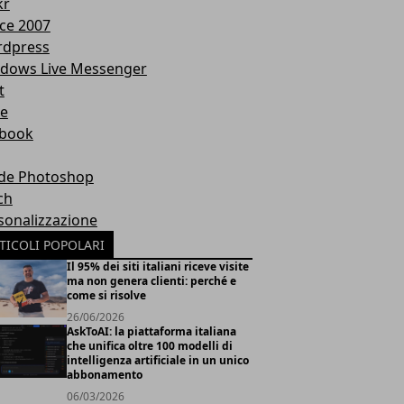
kr
ice 2007
dpress
dows Live Messenger
t
te
book
de Photoshop
ch
sonalizzazione
TICOLI POPOLARI
Il 95% dei siti italiani riceve visite
ma non genera clienti: perché e
come si risolve
26/06/2026
AskToAI: la piattaforma italiana
che unifica oltre 100 modelli di
intelligenza artificiale in un unico
abbonamento
06/03/2026