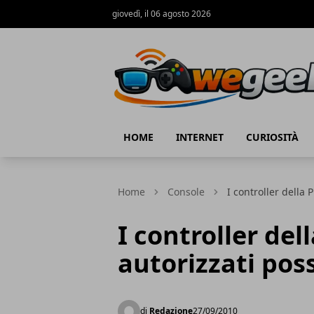
giovedì, il 06 agosto 2026
WeGeek.net
HOME
INTERNET
CURIOSITÀ
Home
Console
I controller della
I controller del
autorizzati pos
di
Redazione
27/09/2010