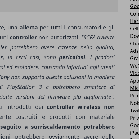
Goo
Con
Har
ore, una
allerta
per tutti i consumatori e gli
Cell
Dow
cuni
controller
non autorizzati.
"SCEA avverte
Cha
ler potrebbero avere carenze nella qualità,
Ads
a e, in certi casi, sono
pericolosi
. I prodotti
Gra
We
rsi ed esplodere, causando infortuni agli utenti
Vid
Sony non supporta queste soluzioni in maniera
App
 di PlayStation 3 e potrebbero smettere di
Mic
Pro
otte versioni del firmware più aggiornate".
Nok
i introdotti dei
controller wireless non
Twi
mente costruiti e prodotti con materiale
Pri
Goo
 seguito a surriscaldamento potrebbero
iPa
sioni potrebbero ovviamente avere delle