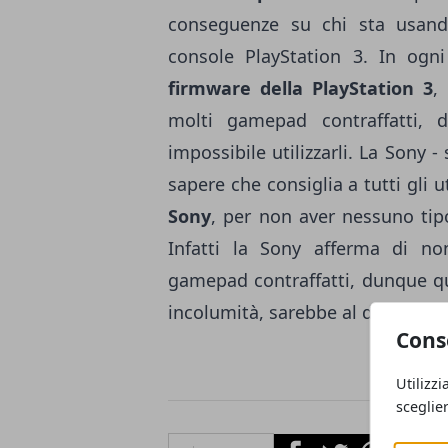
conseguenze su chi sta usando
console PlayStation 3. In ogni
firmware della PlayStation 3
,
molti gamepad contraffatti, 
impossibile utilizzarli. La Sony 
sapere che consiglia a tutti gli u
Sony
, per non aver nessuno tipo
Infatti la Sony afferma di no
gamepad contraffatti, dunque qu
incolumità, sarebbe al di fuori de
Cons
Utilizzi
sceglie
Facebook
Twitter
Whatsapp