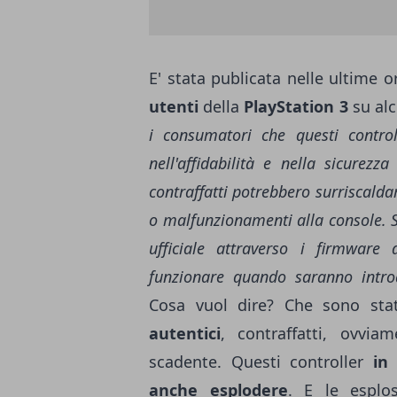
E' stata publicata nelle ultime 
utenti
della
PlayStation 3
su al
i consumatori che questi control
nell'affidabilità e nella sicurezz
contraffatti potrebbero surriscalda
o malfunzionamenti alla console. 
ufficiale attraverso i firmware
funzionare quando saranno introd
Cosa vuol dire? Che sono stat
autentici
, contraffatti, ovvia
scadente. Questi controller
in
anche esplodere
. E le esplo