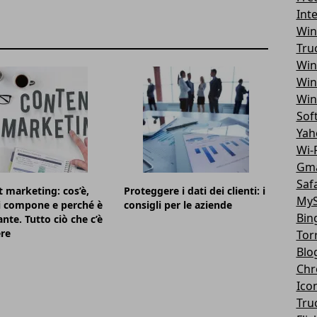
Int
Win
Tru
Win
Win
Win
Sof
Yah
Wi-F
Gma
Safa
 marketing: cos’è,
Proteggere i dati dei clienti: i
MyS
i compone e perché è
consigli per le aziende
Bin
nte. Tutto ciò che c’è
re
Tor
Blo
Chr
Ico
Tru