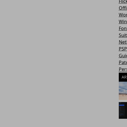
Flic
Off
Wor
Win
Fon
Sui
Net
PSP
Gui
Pat
Per
AR