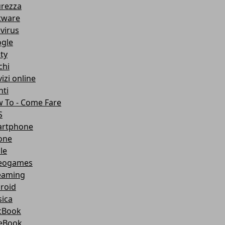
urezza
tware
ivirus
gle
ity
chi
izi online
nti
 To - Come Fare
S
rtphone
one
le
eogames
eaming
roid
ica
cBook
eBook