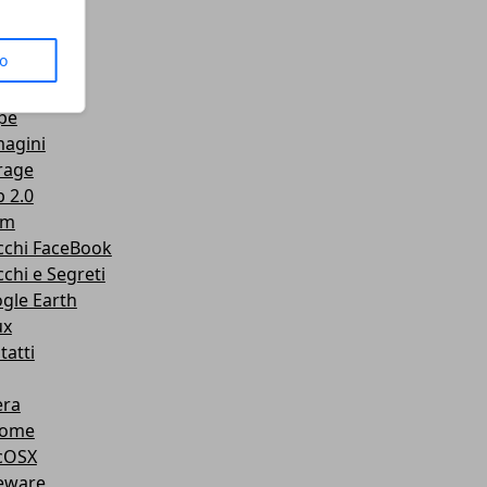
us
to
senger
Tube
pe
agini
rage
 2.0
am
cchi FaceBook
cchi e Segreti
gle Earth
ux
tatti
ra
rome
cOSX
eware