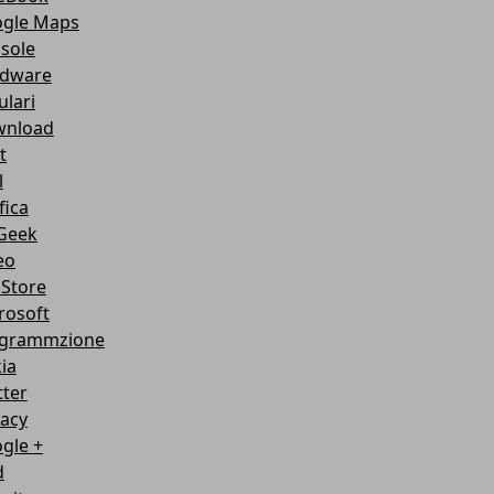
gle Maps
sole
dware
ulari
nload
t
l
fica
Geek
eo
Store
rosoft
grammzione
ia
tter
vacy
gle +
d