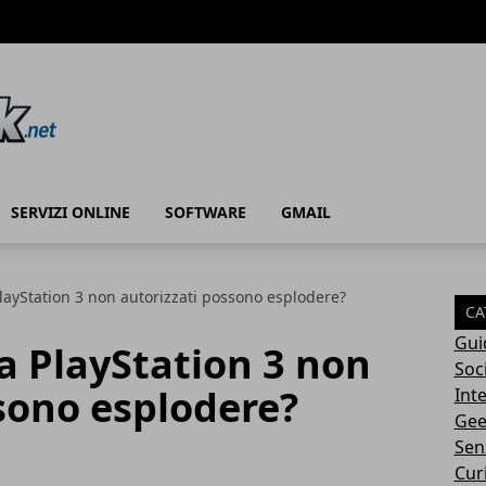
SERVIZI ONLINE
SOFTWARE
GMAIL
 PlayStation 3 non autorizzati possono esplodere?
CA
Gui
la PlayStation 3 non
Soc
sono esplodere?
Int
Gee
Sen
Cur