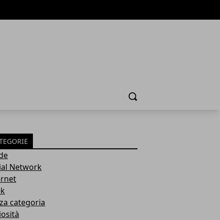
Cerca
TEGORIE
de
ial Network
ernet
k
za categoria
iosità