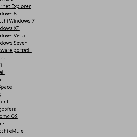
ernet Explorer
dows 8
cchi Windows 7
dows XP
dows Vista
dows Seven
tware portatili
oo
i
il
ri
pace
g
rent
gosfera
ome OS
ne
cchi eMule