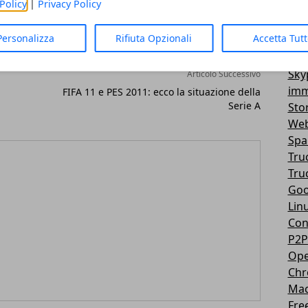
Policy
|
Privacy Policy
Vir
3D
Personalizza
Rifiuta Opzionali
Accetta Tut
Mes
You
Sky
Articolo Successivo
imm
FIFA 11 e PES 2011: ecco la situazione della
Serie A
Sto
Web
Sp
Tru
Tru
Goo
Lin
Con
P2P
Ope
Ch
Ma
Fre