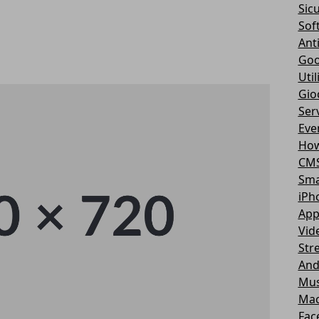
Sic
Sof
Ant
Goo
Util
Gio
Serv
Eve
How
CM
Sma
iPh
App
Vid
Str
And
Mus
Ma
Fac