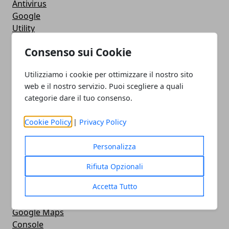
Antivirus
Google
Utility
Giochi
Consenso sui Cookie
Servizi online
Eventi
Utilizziamo i cookie per ottimizzare il nostro sito
How To - Come Fare
web e il nostro servizio. Puoi scegliere a quali
CMS
categorie dare il tuo consenso.
Smartphone
iPhone
Cookie Policy
|
Privacy Policy
Apple
Videogames
Personalizza
Streaming
Android
Rifiuta Opzionali
Musica
Accetta Tutto
MacBook
FaceBook
Google Maps
Console