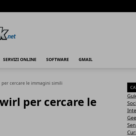
SERVIZI ONLINE
SOFTWARE
GMAIL
 per cercare le immagini simili
CA
Gui
irl per cercare le
Soc
Int
Gee
Sen
Cur