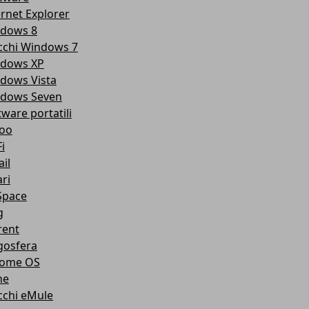
ernet Explorer
dows 8
cchi Windows 7
dows XP
dows Vista
dows Seven
tware portatili
oo
i
il
ri
pace
g
rent
gosfera
ome OS
ne
cchi eMule