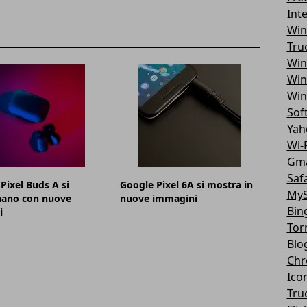
Int
Win
Tru
Win
Win
Win
Sof
Yah
Wi-F
Gma
Safa
Pixel Buds A si
Google Pixel 6A si mostra in
MyS
nano con nuove
nuove immagini
Bin
i
Tor
Blo
Chr
Ico
Tru