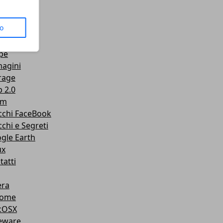
us
to
senger
Tube
pe
agini
rage
 2.0
am
cchi FaceBook
cchi e Segreti
gle Earth
ux
tatti
ra
rome
cOSX
eware