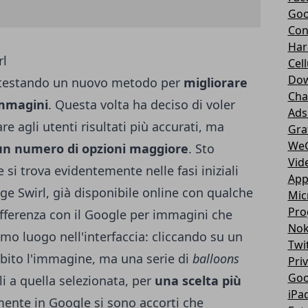
Goo
Con
Har
Cell
Dow
a testando un nuovo metodo per
migliorare
Cha
immagini
. Questa volta ha deciso di voler
Ads
e agli utenti risultati più accurati, ma
Gra
We
 un numero di opzioni maggiore
. Sto
Vid
 si trova evidentemente nelle fasi iniziali
App
ge Swirl
, già disponibile online con qualche
Mic
Pro
ifferenza con il Google per immagini che
Nok
imo luogo nell'interfaccia: cliccando su un
Twi
subito l'immagine, ma una serie di
balloons
Pri
Goo
i a quella selezionata, per
una scelta più
iPa
mente in Google si sono accorti che