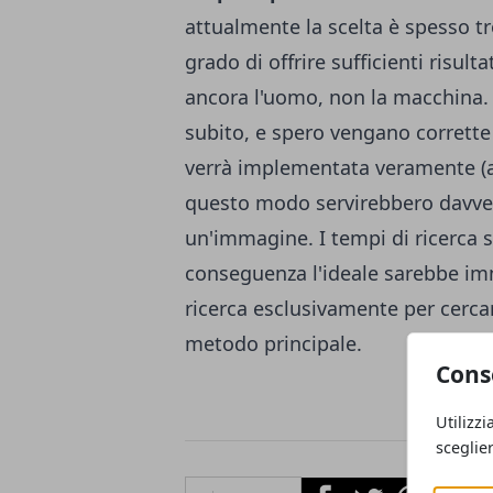
attualmente la scelta è spesso t
grado di offrire sufficienti risult
ancora l'uomo, non la macchina.
subito, e spero vengano corrette 
verrà implementata veramente (a
questo modo servirebbero davv
un'immagine. I tempi di ricerca 
conseguenza l'ideale sarebbe im
ricerca esclusivamente per cerca
metodo principale.
Cons
Utilizzi
sceglie
Facebook
Twitter
Whatsapp