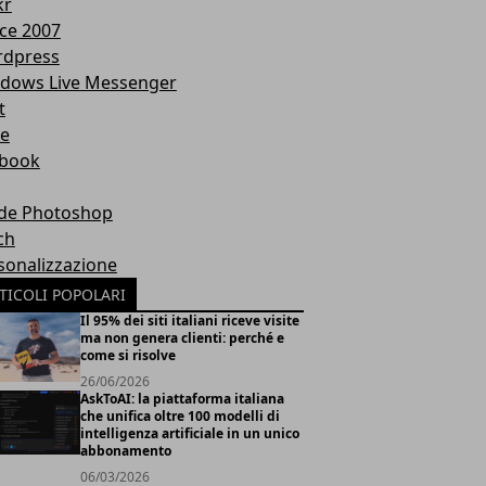
kr
ice 2007
dpress
dows Live Messenger
t
te
book
de Photoshop
ch
sonalizzazione
TICOLI POPOLARI
Il 95% dei siti italiani riceve visite
ma non genera clienti: perché e
come si risolve
26/06/2026
AskToAI: la piattaforma italiana
che unifica oltre 100 modelli di
intelligenza artificiale in un unico
abbonamento
06/03/2026