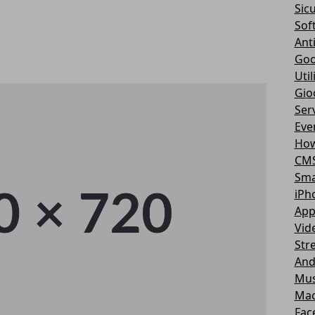
Sic
Sof
Ant
Goo
Util
Gio
Serv
Eve
How
CM
Sma
iPh
App
Vid
Str
And
Mus
Ma
Fac