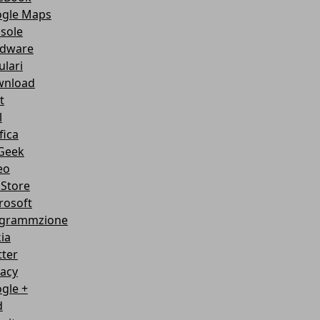
gle Maps
sole
dware
ulari
nload
t
l
fica
Geek
eo
Store
rosoft
grammzione
ia
tter
vacy
gle +
d