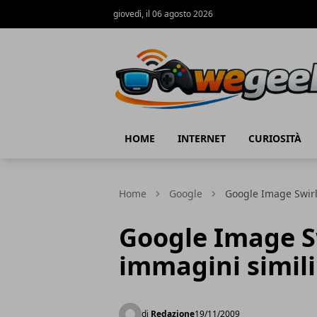
giovedì, il 06 agosto 2026
WeGeek.net
HOME
INTERNET
CURIOSITÀ
Home
Google
Google Image Swirl
Google Image Sw
immagini simili
di
Redazione
19/11/2009