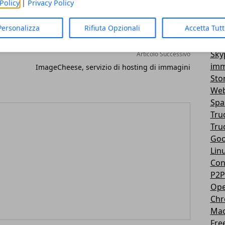
Policy
|
Privacy Policy
Vir
3D
Personalizza
Rifiuta Opzionali
Accetta Tut
Mes
You
Sky
Articolo Successivo
imm
ImageCheese, servizio di hosting di immagini
Sto
Web
Sp
Tru
Tru
Goo
Lin
Con
P2P
Ope
Ch
Ma
Fre