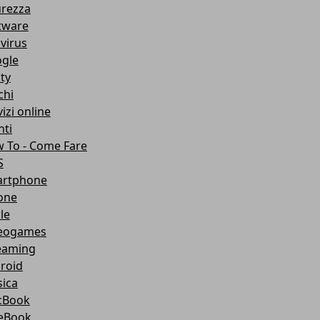
urezza
tware
ivirus
gle
ity
chi
izi online
nti
 To - Come Fare
S
rtphone
one
le
eogames
eaming
roid
ica
cBook
eBook