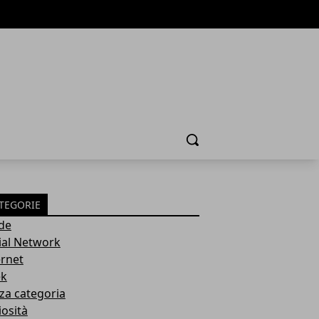
Cerca
TEGORIE
de
ial Network
ernet
k
za categoria
iosità