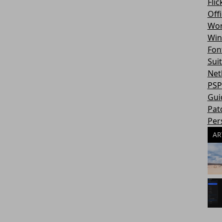
Flic
Off
Wor
Win
Fon
Sui
Net
PSP
Gui
Pat
Per
AR