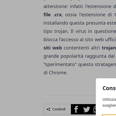
attenzione: infatti l'estensione
file .crx
, ossia l'estensione di 
installando questa presunta este
tipo trojan. Il virus in question
blocca l'accesso al sito web uffic
siti web
contententi altri
troja
grande popolarità raggiunta dal
"sperimentato" questo stratagem
di Chrome.
Cons
Utilizzi
sceglie
Facebook
Twitter
Whatsapp
Condividi