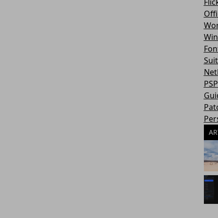
Flic
Off
Wor
Win
Fon
Sui
Net
PSP
Gui
Pat
Per
AR