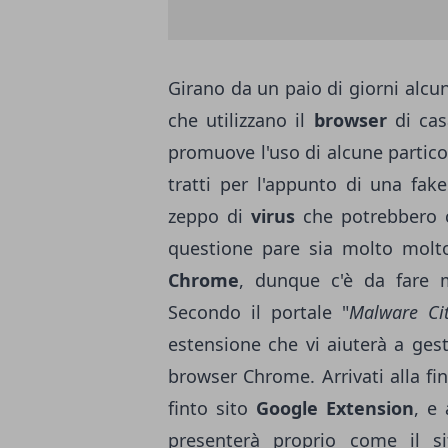
Girano da un paio di giorni alcu
che utilizzano il
browser
di ca
promuove l'uso di alcune particol
tratti per l'appunto di una fak
zeppo di
virus
che potrebbero c
questione pare sia molto molto
Chrome
, dunque c'è da fare m
Secondo il portale "
Malware Ci
estensione che vi aiuterà a gest
browser Chrome. Arrivati alla fine
finto sito
Google Extension
, e
presenterà proprio come il s