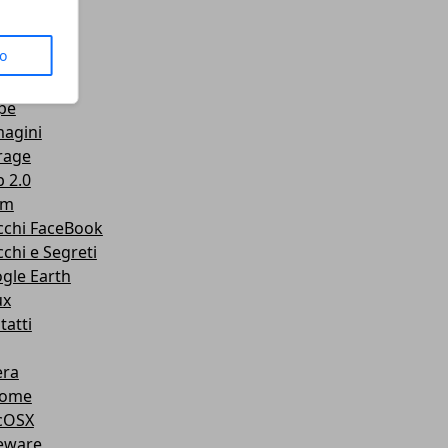
us
to
senger
Tube
pe
agini
rage
 2.0
am
cchi FaceBook
cchi e Segreti
gle Earth
ux
tatti
ra
rome
cOSX
eware