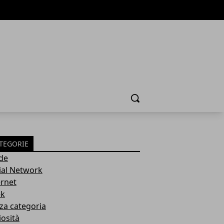
Cerca
TEGORIE
de
ial Network
ernet
k
za categoria
iosità