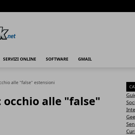
SERVIZI ONLINE
SOFTWARE
GMAIL
hio alle "false" estensioni
CA
Gui
occhio alle "false"
Soc
Int
Gee
Sen
Cur