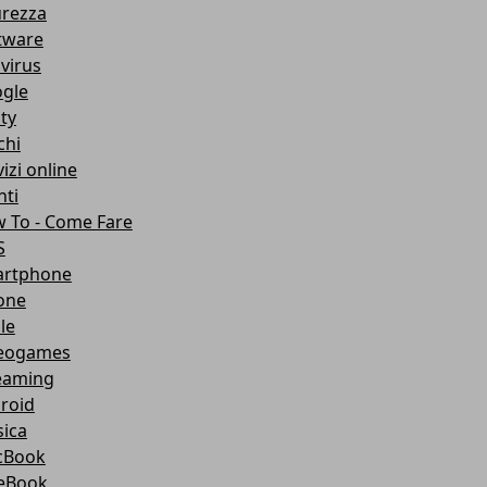
urezza
tware
ivirus
gle
ity
chi
izi online
nti
 To - Come Fare
S
rtphone
one
le
eogames
eaming
roid
ica
cBook
eBook