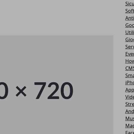
Sic
Sof
Ant
Goo
Util
Gio
Serv
Eve
How
CM
Sma
iPh
App
Vid
Str
And
Mus
Ma
Fac