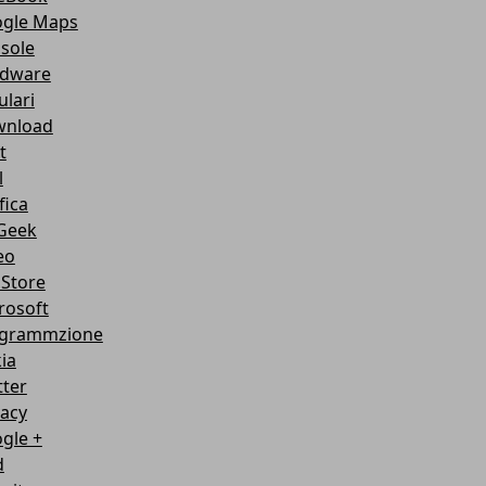
gle Maps
sole
dware
ulari
nload
t
l
fica
Geek
eo
Store
rosoft
grammzione
ia
tter
vacy
gle +
d