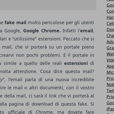
Goo
Con
Har
ne
fake mail
molto pericolose per gli utenti
Cell
Dow
sa Google,
Google Chrome.
Infatti l'
email
,
Cha
ari e "utilissime" estensioni. Peccato che si
Ads
e mail, che vi porterà su un portale pieno
Gra
We
rearvi non pochi problemi. E il portale in
Vid
 simile a quello delle reali
estensioni
di
App
olta attenzione. Cosa dice questa mail?
Mic
Pro
ty
", l'email parla di una nuova incredibile
Nok
ire le mail o altri documenti, con il vostro
Twi
 della mail, ci sarà il link che vi porterà al
Pri
Goo
 alla pagina di download di questa fake. Si
iPa
ito ufficiale di Chrome, ma dovete fare