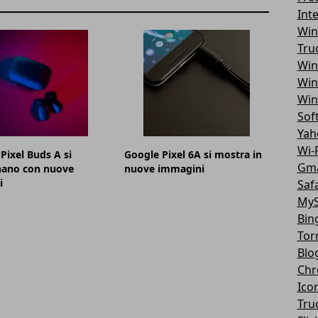
Int
Win
Tru
Win
Win
Win
Sof
Yah
Wi-F
Pixel Buds A si
Google Pixel 6A si mostra in
Gma
nano con nuove
nuove immagini
i
Safa
MyS
Bin
Tor
Blo
Chr
Ico
Tru