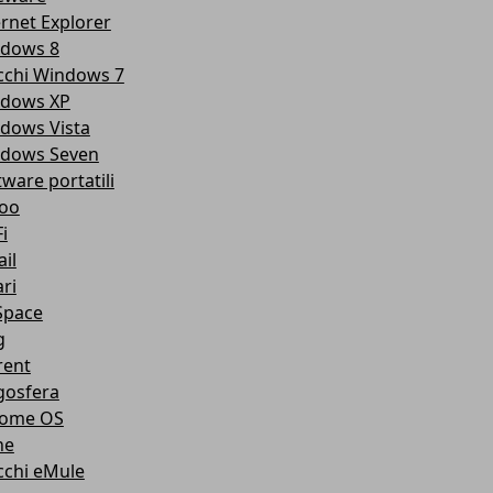
ernet Explorer
dows 8
cchi Windows 7
dows XP
dows Vista
dows Seven
tware portatili
oo
i
il
ri
pace
g
rent
gosfera
ome OS
ne
cchi eMule