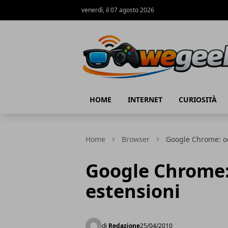
venerdì, il 07 agosto 2026
WeGeek.net
HOME
INTERNET
CURIOSITÀ
Home
Browser
Google Chrome: occ
Google Chrome: 
estensioni
di
Redazione
25/04/2010