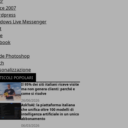
kr
ice 2007
dpress
dows Live Messenger
t
te
book
de Photoshop
ch
sonalizzazione
TICOLI POPOLARI
Il 95% dei siti italiani riceve visite
ma non genera clienti: perché e
come si risolve
26/06/2026
AskToAI: la piattaforma italiana
che unifica oltre 100 modelli di
intelligenza artificiale in un unico
abbonamento
06/03/2026