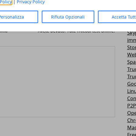
Policy
|
Privacy Policy
Vir
3D
Personalizza
Rifiuta Opzionali
Accetta Tut
Mes
Articolo Successivo
You
Wiki
Avete bevuto? Fate l'Alcool test online!
Sky
imm
Sto
Web
Sp
Tru
Tru
Goo
Lin
Con
P2P
Ope
Ch
Ma
Fre