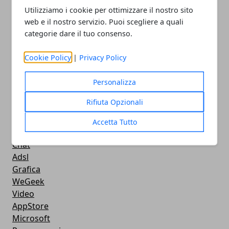
Videogames
Utilizziamo i cookie per ottimizzare il nostro sito
Streaming
web e il nostro servizio. Puoi scegliere a quali
categorie dare il tuo consenso.
Android
Musica
Cookie Policy
|
Privacy Policy
MacBook
FaceBook
Personalizza
Google Maps
Console
Rifiuta Opzionali
Hardware
Cellulari
Accetta Tutto
Download
Chat
Adsl
Grafica
WeGeek
Video
AppStore
Microsoft