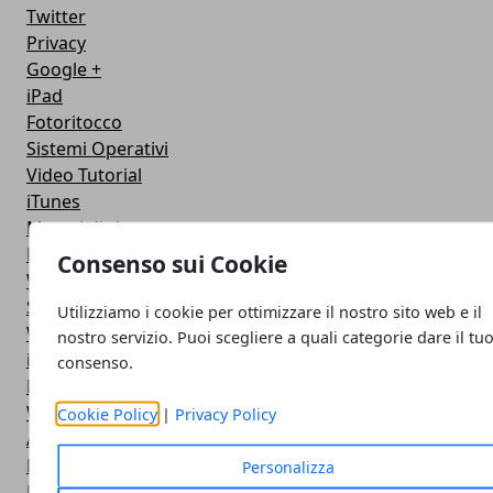
Twitter
Privacy
Google +
iPad
Fotoritocco
Sistemi Operativi
Video Tutorial
iTunes
Motori di ricerca
NoteBook
Consenso sui Cookie
Wireless
Samsung
Utilizziamo i cookie per ottimizzare il nostro sito web e il
Web Master
nostro servizio. Puoi scegliere a quali categorie dare il tu
iPod
consenso.
PlayStation
Wallpapers
Cookie Policy
|
Privacy Policy
Adobe
Dispositivi USB
Personalizza
Masterizzazione