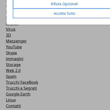
Rifiuta Opzionali
Open Source
PayPal
Accetta Tutto
Browser
Firefox
Virus
3D
Messenger
YouTube
Skype
immagini
Storage
Web 2.0
Spam
Trucchi FaceBook
Trucchi e Segreti
Google Earth
Linux
Contatti