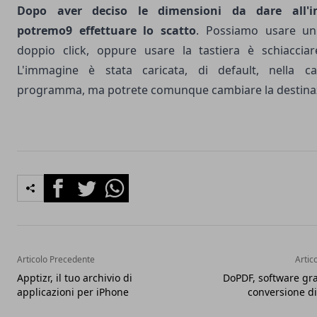
Dopo aver deciso le dimensioni da dare all'i
potremo9 effettuare lo scatto
. Possiamo usare un
doppio click, oppure usare la tastiera è schiacciar
L'immagine è stata caricata, di default, nella car
programma, ma potrete comunque cambiare la destina
Facebook
Twitter
Whatsapp
Articolo Precedente
Artic
Apptizr, il tuo archivio di
DoPDF, software gra
applicazioni per iPhone
conversione d