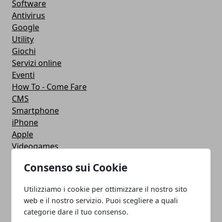
Software
Antivirus
Google
Utility
Giochi
Servizi online
Eventi
How To - Come Fare
CMS
Smartphone
iPhone
Apple
Videogames
Streaming
Consenso sui Cookie
Android
Musica
Utilizziamo i cookie per ottimizzare il nostro sito
MacBook
web e il nostro servizio. Puoi scegliere a quali
FaceBook
categorie dare il tuo consenso.
Google Maps