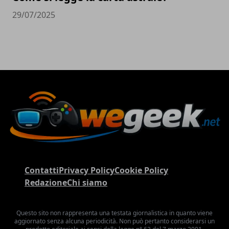
29/07/2025
Contatti
Privacy Policy
Cookie Policy
Redazione
Chi siamo
Questo sito non rappresenta una testata giornalistica in quanto viene
aggiornato senza alcuna periodicità. Non può pertanto considerarsi un