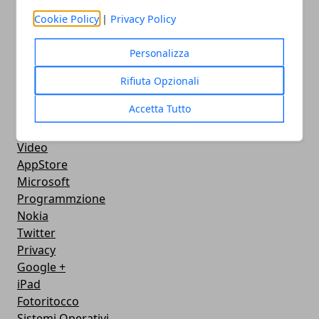
Console
Cookie Policy
|
Privacy Policy
Hardware
Cellulari
Personalizza
Download
Chat
Rifiuta Opzionali
Adsl
Accetta Tutto
Grafica
WeGeek
Video
AppStore
Microsoft
Programmzione
Nokia
Twitter
Privacy
Google +
iPad
Fotoritocco
Sistemi Operativi