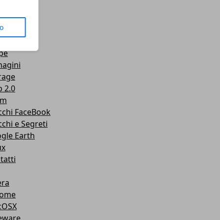
us
to
senger
Tube
pe
agini
rage
 2.0
am
cchi FaceBook
cchi e Segreti
gle Earth
ux
tatti
ra
rome
cOSX
eware