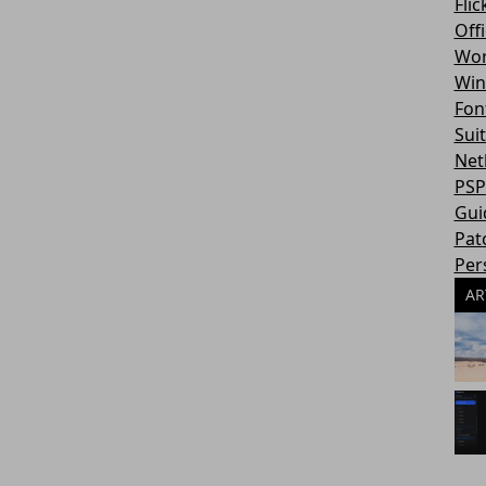
Flic
Off
Wor
Win
Fon
Sui
Net
PSP
Gui
Pat
Per
AR