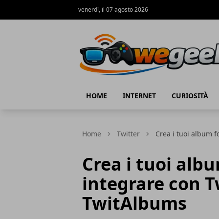
venerdì, il 07 agosto 2026
WeGeek.net
HOME
INTERNET
CURIOSITÀ
Home
Twitter
Crea i tuoi album f
Crea i tuoi albu
integrare con T
TwitAlbums