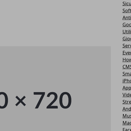
Sic
Sof
Ant
Goo
Util
Gio
Serv
Eve
How
CM
Sma
iPh
App
Vid
Str
And
Mus
Ma
Fac