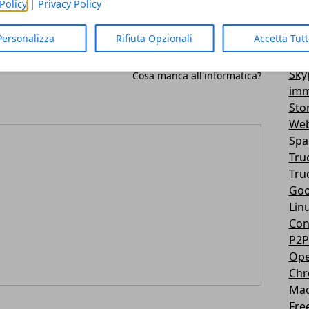
Policy
|
Privacy Policy
Vir
3D
Personalizza
Rifiuta Opzionali
Accetta Tut
Mes
You
Articolo Successivo
Sky
Cosa manca all'informatica?
imm
Sto
Web
Sp
Tru
Tru
Goo
Lin
Con
P2P
Ope
Ch
Ma
Fre