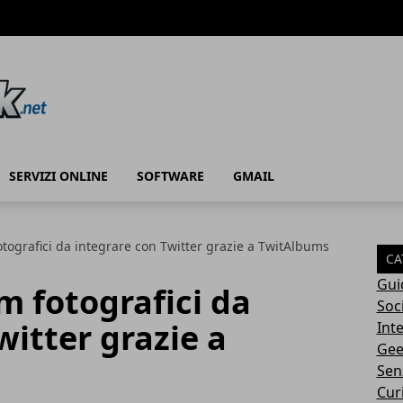
SERVIZI ONLINE
SOFTWARE
GMAIL
otografici da integrare con Twitter grazie a TwitAlbums
CA
Gui
m fotografici da
Soc
witter grazie a
Int
Gee
Sen
Cur