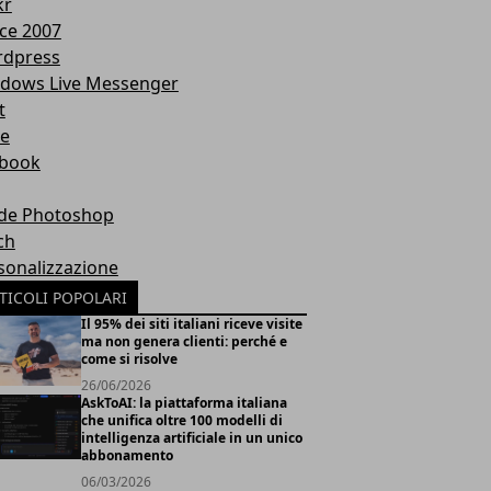
kr
ice 2007
dpress
dows Live Messenger
t
te
book
de Photoshop
ch
sonalizzazione
TICOLI POPOLARI
Il 95% dei siti italiani riceve visite
ma non genera clienti: perché e
come si risolve
26/06/2026
AskToAI: la piattaforma italiana
che unifica oltre 100 modelli di
intelligenza artificiale in un unico
abbonamento
06/03/2026