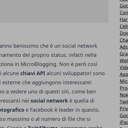
Goo
Con
Har
Cell
Dow
Cha
i sanno benissimo che è un social network
Ads
Gra
amento del proprio status, infatti nella
We
siziona in MicroBlogging. Non è però così
Vid
 di alcune
chiavi API
alcuni sviluppatori sono
App
Mic
oni esterne che aggiungono interessanti
Pro
mo a vedere uno di questi siti, come ben
Nok
eressanti nei
social network
è quella di
Twi
Pri
tografico
e Facebook è leader in questo,
Goo
so massimo o al numero di file che si
iPa