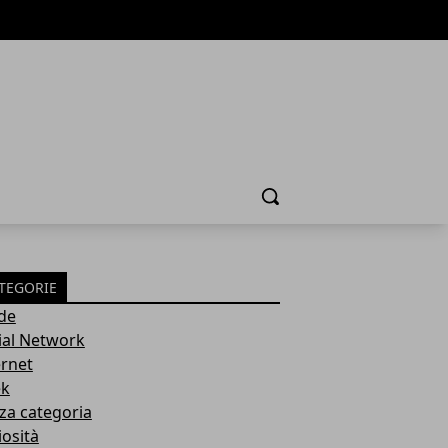
Cerca
TEGORIE
de
ial Network
ernet
k
za categoria
iosità