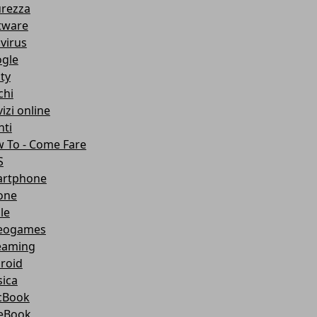
urezza
tware
ivirus
gle
ity
chi
izi online
nti
 To - Come Fare
S
rtphone
one
le
eogames
eaming
roid
ica
cBook
eBook