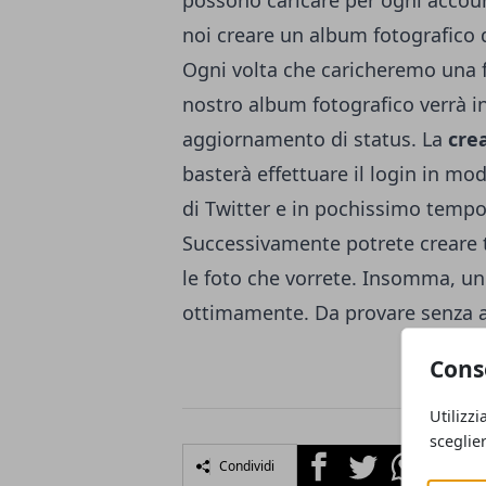
possono caricare per ogni accou
noi creare un album fotografico d
Ogni volta che caricheremo una 
nostro album fotografico verrà in
aggiornamento di status. La
cre
basterà effettuare il login in mo
di Twitter e in pochissimo tempo 
Successivamente potrete creare t
le foto che vorrete. Insomma, un 
ottimamente. Da provare senza 
Cons
Utilizzi
sceglie
Facebook
Twitter
Whatsapp
Condividi