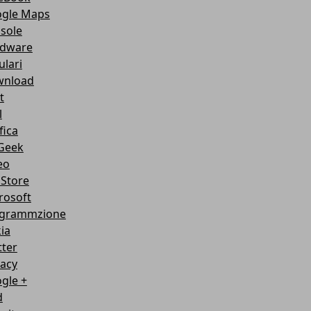
gle Maps
sole
dware
ulari
nload
t
l
fica
Geek
eo
Store
rosoft
grammzione
ia
tter
vacy
gle +
d