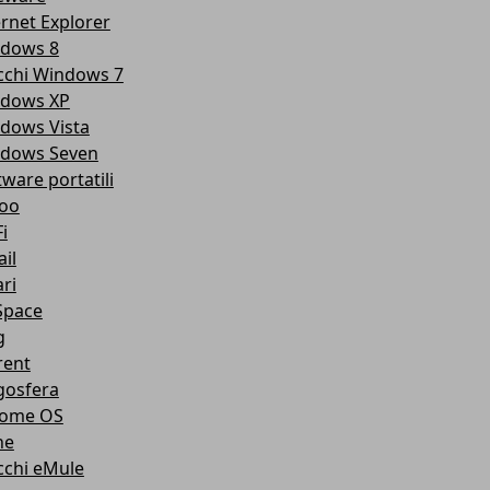
ernet Explorer
dows 8
cchi Windows 7
dows XP
dows Vista
dows Seven
tware portatili
oo
i
il
ri
pace
g
rent
gosfera
ome OS
ne
cchi eMule