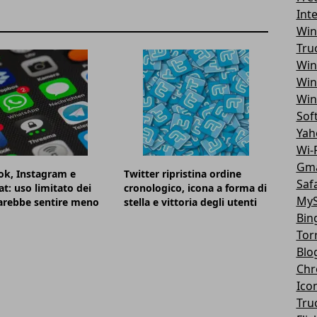
Int
Win
Tru
Win
Win
Win
Sof
Yah
Wi-F
Gma
ok, Instagram e
Twitter ripristina ordine
Safa
t: uso limitato dei
cronologico, icona a forma di
MyS
farebbe sentire meno
stella e vittoria degli utenti
Bin
Tor
Blo
Chr
Ico
Tru