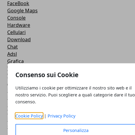
FaceBook
Google Maps
Console
Hardware
Cellulari
Download
Chat
Adsl
Grafica
WeGeek
Consenso sui Cookie
Video
AppStore
Utilizziamo i cookie per ottimizzare il nostro sito web e il
Microsoft
nostro servizio. Puoi scegliere a quali categorie dare il tu
Programmzione
consenso.
Nokia
Twitter
Cookie Policy
|
Privacy Policy
Privacy
Google +
Personalizza
iPad