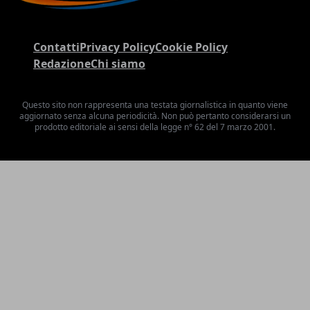
Contatti
Privacy Policy
Cookie Policy
Redazione
Chi siamo
Questo sito non rappresenta una testata giornalistica in quanto viene
aggiornato senza alcuna periodicità. Non può pertanto considerarsi un
prodotto editoriale ai sensi della legge n° 62 del 7 marzo 2001.