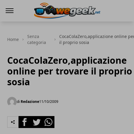
WeGeek.net
Senza
CocaColaZero,applicazione online per
Home
categoria
il proprio sosia
CocaColaZero,applicazione
online per trovare il proprio
sosia
di
Redazione
11/10/2009
Facebook
Twitter
Whatsapp