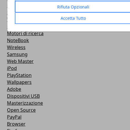
Fotoritocco
Rifiuta Opzionali
Sistemi Operativi
Accetta Tutto
Video Tutorial
iTunes
Motori di ricerca
NoteBook
Wireless
Samsung
Web Master
iPod
PlayStation
Wallpapers
Adobe
Dispositivi USB
Masterizzazione
Open Source
PayPal
Browser