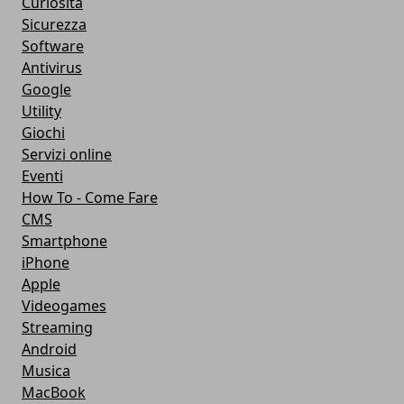
Curiosità
Sicurezza
Software
Antivirus
Google
Utility
Giochi
Servizi online
Eventi
How To - Come Fare
CMS
Smartphone
iPhone
Apple
Videogames
Streaming
Android
Musica
MacBook