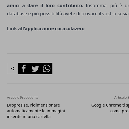
amici a dare il loro contributo.
Insomma, più è gr
database e più possibilità avete di trovare il vostro sosia
Link all'applicazione
cocacolazero
Facebook
Twitter
Whatsapp
Articolo Precedente
Articolo 
Dropresize, ridimensionare
Google Chrome ti s
automaticamente le immagini
come prot
inserite in una cartella