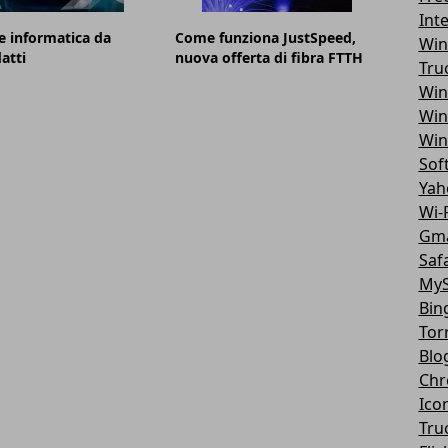
Int
e informatica da
Come funziona JustSpeed,
Win
atti
nuova offerta di fibra FTTH
Tru
Win
Win
Win
Sof
Yah
Wi-F
Gma
Safa
MyS
Bin
Tor
Blo
Chr
Ico
Tru