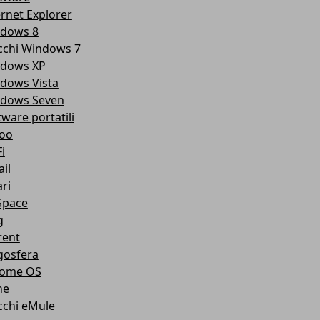
ernet Explorer
dows 8
cchi Windows 7
dows XP
dows Vista
dows Seven
tware portatili
oo
i
il
ri
pace
g
rent
gosfera
ome OS
ne
cchi eMule