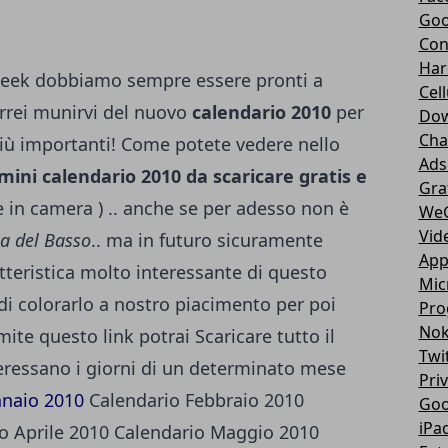
Goo
Con
Har
 geek dobbiamo sempre essere pronti a
Cell
orrei munirvi del nuovo
calendario 2010
per
Dow
Cha
 più importanti! Come potete vedere nello
Ads
mini calendario 2010 da scaricare gratis e
Gra
in camera ) .. anche se per adesso non è
We
Vid
na del Basso
.. ma in futuro sicuramente
App
atteristica molto interessante di questo
Mic
à di colorarlo a nostro piacimento per poi
Pro
Nok
mite questo link potrai
Scaricare tutto il
Twi
eressano i giorni di un determinato mese
Pri
nnaio 2010
Calendario Febbraio 2010
Goo
iPa
o Aprile 2010
Calendario Maggio 2010