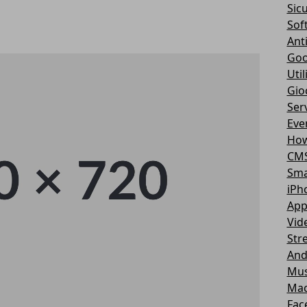
Sic
Sof
Ant
Goo
Util
Gio
Serv
Eve
How
CM
Sma
iPh
App
Vid
Str
And
Mus
Ma
Fac