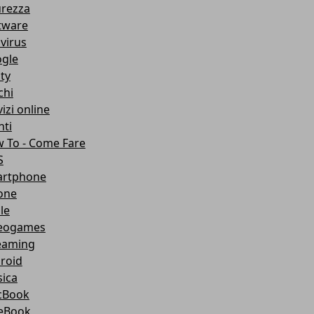
urezza
tware
ivirus
gle
ity
chi
izi online
nti
 To - Come Fare
S
rtphone
one
le
eogames
eaming
roid
ica
cBook
eBook