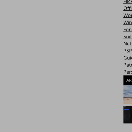
Flic
Off
Wor
Win
Fon
Sui
Net
PSP
Gui
Pat
Per
AR