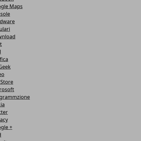
gle Maps
sole
dware
ulari
nload
t
l
fica
Geek
eo
Store
rosoft
grammzione
ia
tter
vacy
gle +
d