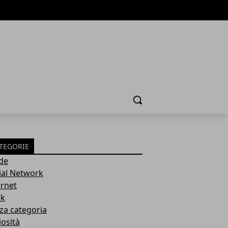
Cerca
TEGORIE
de
ial Network
ernet
k
za categoria
iosità