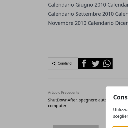
Calendario Giugno 2010
Calendar
Calendario Settembre 2010
Cale
Novembre 2010
Calendario Dice
Facebook
Twitter
Whatsapp
Condividi
Articolo Precedente
Cons
ShutDownAfter, spegnere automaticament
computer
Utilizzi
sceglie