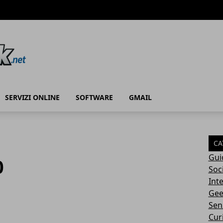
SERVIZI ONLINE
SOFTWARE
GMAIL
CA
Gui
0
Soc
Int
Gee
Sen
Cur