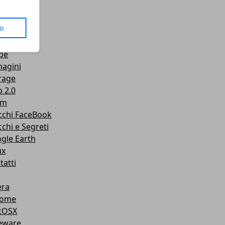
us
to
senger
Tube
pe
agini
rage
 2.0
am
cchi FaceBook
cchi e Segreti
gle Earth
ux
tatti
ra
rome
cOSX
eware