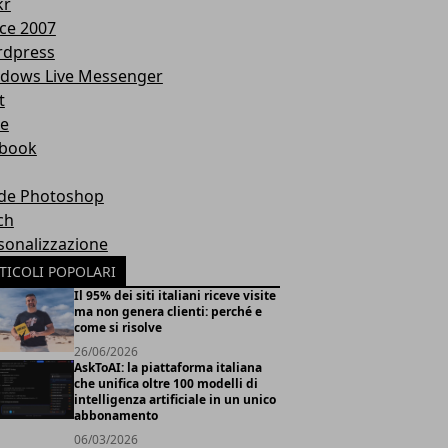
kr
ice 2007
dpress
dows Live Messenger
t
te
book
de Photoshop
ch
sonalizzazione
TICOLI POPOLARI
Il 95% dei siti italiani riceve visite
ma non genera clienti: perché e
come si risolve
26/06/2026
AskToAI: la piattaforma italiana
che unifica oltre 100 modelli di
intelligenza artificiale in un unico
abbonamento
06/03/2026