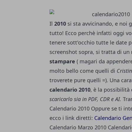
Il
2010
si sta avvicinando, e noi
tutto! Ecco perchè infatti oggi v
tenere sott'occhio tutte le date
screenshot sopra, si tratta di un
stampare
( magari da appendere 
molto bello come quelli di
Cristi
troverete pure quelli =). Una car
calendario 2010
, è la possibilit
scaricarlo sia in PDF, CDR e AI.
Tra
Calendario 2010
Oppure se ti int
ecco i link diretti:
Calendario Ge
Calendario Marzo 2010
Calendari