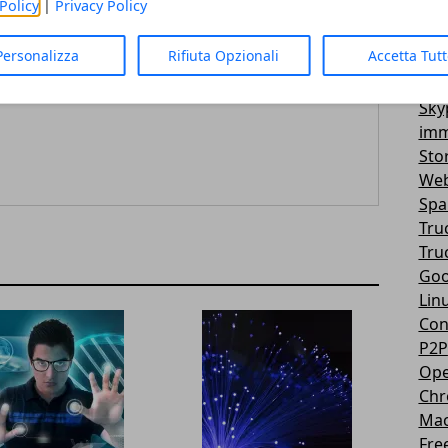
Policy
|
Privacy Policy
Vir
3D
Personalizza
Rifiuta Opzionali
Accetta Tut
Mes
You
Sky
imm
Sto
Web
Sp
Tru
Tru
Goo
Lin
Con
P2P
Ope
Ch
Ma
Fre