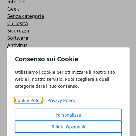
Internet
Geek
Senza categoria
Curiosità
Sicurezza
Software
Antivirus
Google
Consenso sui Cookie
Utility
Giochi
Utilizziamo i cookie per ottimizzare il nostro sito
Servizi online
web e il nostro servizio. Puoi scegliere a quali
Eventi
categorie dare il tuo consenso.
How To - Come Fare
CMS
Cookie Policy
|
Privacy Policy
Smartphone
iPhone
Personalizza
Apple
Videogames
Rifiuta Opzionali
Streaming