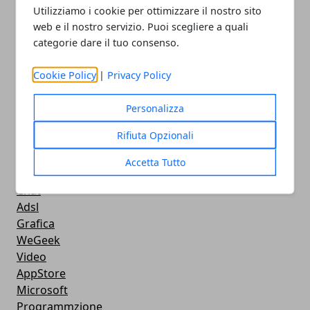
Videogames
Utilizziamo i cookie per ottimizzare il nostro sito
Streaming
web e il nostro servizio. Puoi scegliere a quali
Android
categorie dare il tuo consenso.
Musica
MacBook
Cookie Policy
|
Privacy Policy
FaceBook
Google Maps
Personalizza
Console
Rifiuta Opzionali
Hardware
Cellulari
Accetta Tutto
Download
Chat
Adsl
Grafica
WeGeek
Video
AppStore
Microsoft
Programmzione