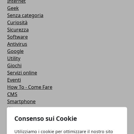
Internet
Geek
Senza categoria
Curiosità
Sicurezza
Software
Antivirus
Google
Utility
Giochi
Servizi online
Eventi
How To - Come Fare
CMS
Smartphone
iPhone
Apple
Consenso sui Cookie
Videogames
Streaming
Utilizziamo i cookie per ottimizzare il nostro sito