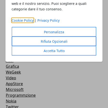
Android
web e il nostro servizio. Puoi scegliere a quali
Musica
categorie dare il tuo consenso.
MacBook
FaceBook
Cookie Policy
|
Privacy Policy
Google Maps
Console
Personalizza
Hardware
Rifiuta Opzionali
Cellulari
Download
Accetta Tutto
Chat
Adsl
Grafica
WeGeek
Video
AppStore
Microsoft
Programmzione
Nokia
Twitter