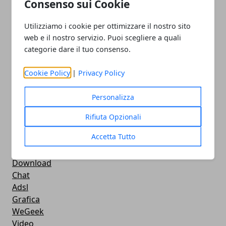
Consenso sui Cookie
Smartphone
iPhone
Utilizziamo i cookie per ottimizzare il nostro sito
Apple
web e il nostro servizio. Puoi scegliere a quali
Videogames
categorie dare il tuo consenso.
Streaming
Android
Cookie Policy
|
Privacy Policy
Musica
MacBook
Personalizza
FaceBook
Google Maps
Rifiuta Opzionali
Console
Accetta Tutto
Hardware
Cellulari
Download
Chat
Adsl
Grafica
WeGeek
Video