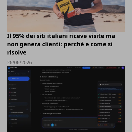
Il 95% dei siti italiani riceve visite ma
non genera clienti: perché e come si
risolve
26/06/2026