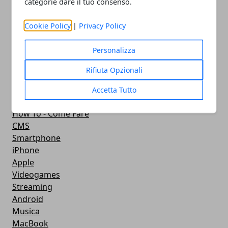
categorie dare il tuo consenso.
Curiosità
Sicurezza
Cookie Policy
|
Privacy Policy
Software
Antivirus
Personalizza
Google
Utility
Rifiuta Opzionali
Giochi
Servizi online
Accetta Tutto
Eventi
How To - Come Fare
CMS
Smartphone
iPhone
Apple
Videogames
Streaming
Android
Musica
MacBook