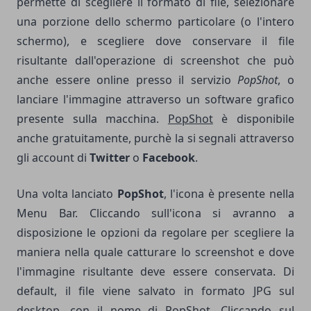
permette di scegliere il formato di file, selezionare
una porzione dello schermo particolare (o l'intero
schermo), e scegliere dove conservare il file
risultante dall'operazione di screenshot che può
anche essere online presso il servizio
PopShot
, o
lanciare l'immagine attraverso un software grafico
presente sulla macchina.
PopShot
è disponibile
anche gratuitamente, purchè la si segnali attraverso
gli account di
Twitter
o
Facebook
.
Una volta lanciato
PopShot
, l'icona è presente nella
Menu Bar. Cliccando sull'icona si avranno a
disposizione le opzioni da regolare per scegliere la
maniera nella quale catturare lo screenshot e dove
l'immagine risultante deve essere conservata. Di
default, il file viene salvato in formato JPG sul
desktop, con il nome di PopShot. Cliccando sul