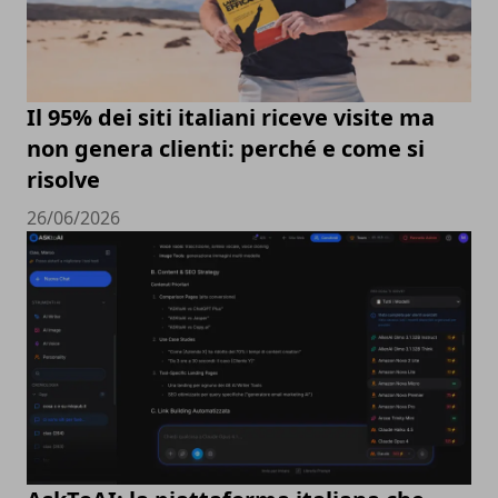
Il 95% dei siti italiani riceve visite ma
non genera clienti: perché e come si
risolve
26/06/2026