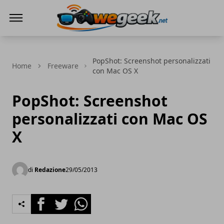
WeGeek.net
PopShot: Screenshot personalizzati
Home
Freeware
con Mac OS X
PopShot: Screenshot
personalizzati con Mac OS
X
di
Redazione
29/05/2013
Facebook
Twitter
Whatsapp