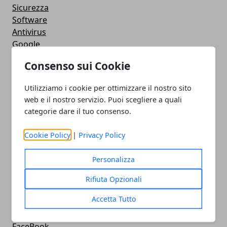
Sicurezza
Software
Antivirus
Google
Utility
Consenso sui Cookie
Giochi
Servizi online
Utilizziamo i cookie per ottimizzare il nostro sito
Eventi
web e il nostro servizio. Puoi scegliere a quali
How To - Come Fare
categorie dare il tuo consenso.
CMS
Smartphone
Cookie Policy
|
Privacy Policy
iPhone
Apple
Personalizza
Videogames
Streaming
Rifiuta Opzionali
Android
Accetta Tutto
Musica
MacBook
FaceBook