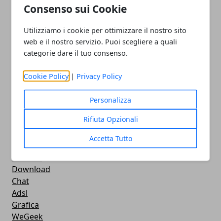
CMS
Consenso sui Cookie
Smartphone
iPhone
Utilizziamo i cookie per ottimizzare il nostro sito
Apple
web e il nostro servizio. Puoi scegliere a quali
Videogames
categorie dare il tuo consenso.
Streaming
Android
Cookie Policy
|
Privacy Policy
Musica
MacBook
Personalizza
FaceBook
Rifiuta Opzionali
Google Maps
Console
Accetta Tutto
Hardware
Cellulari
Download
Chat
Adsl
Grafica
WeGeek