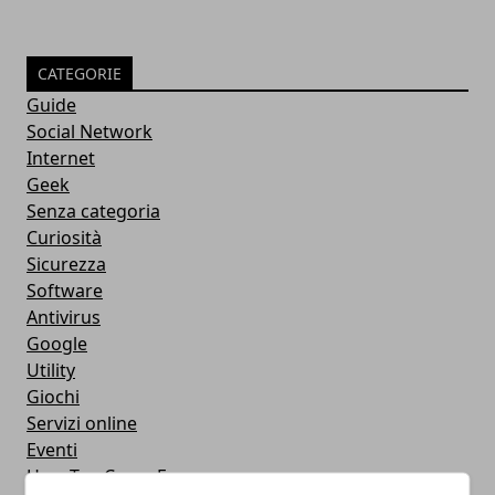
CATEGORIE
Guide
Social Network
Internet
Geek
Senza categoria
Curiosità
Sicurezza
Software
Antivirus
Google
Utility
Giochi
Servizi online
Eventi
How To - Come Fare