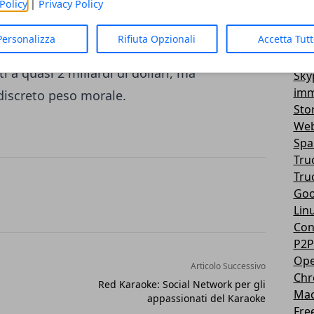
Policy
|
Privacy Policy
Vir
3D
 che sicuramente non influirà
Personalizza
Rifiuta Opzionali
Accetta Tut
Mes
 le recenti vicende riguardo la
vendita del
You
ti a quasi 2 miliardi di dollari, ma
Sky
imm
iscreto peso morale.
Sto
Web
Sp
Tru
Tru
Goo
Lin
Con
P2P
Ope
Articolo Successivo
Ch
Red Karaoke: Social Network per gli
Ma
appassionati del Karaoke
Fre