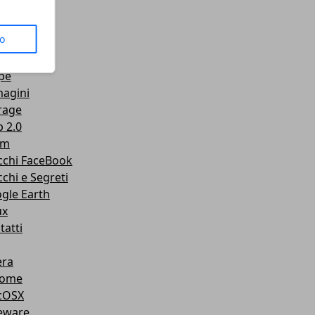
us
to
senger
Tube
pe
agini
rage
 2.0
am
cchi FaceBook
cchi e Segreti
gle Earth
ux
tatti
ra
rome
cOSX
eware