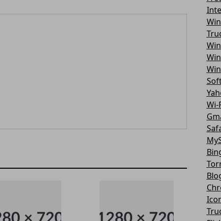
Int
Win
Tru
Win
Win
Win
Sof
Yah
Wi-F
Gma
Safa
MyS
Bin
Tor
Blo
Chr
Ico
Tru