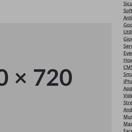
Sic
Sof
Ant
Goo
Util
Gio
Serv
Eve
How
CM
Sma
iPh
App
Vid
Str
And
Mus
Ma
Fac