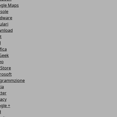
gle Maps
sole
dware
ulari
nload
t
l
fica
Geek
eo
Store
rosoft
grammzione
ia
tter
vacy
gle +
d