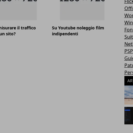
Flic
Off
Wor
Win
surare il traffico
Su Youtube noleggio film
Fon
un sito?
indipendenti
Sui
Net
PSP
Gui
Pat
Per
AR