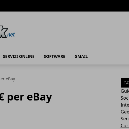
SERVIZI ONLINE
SOFTWARE
GMAIL
per eBay
CA
Gui
€ per eBay
Soc
Int
Gee
Sen
Cur