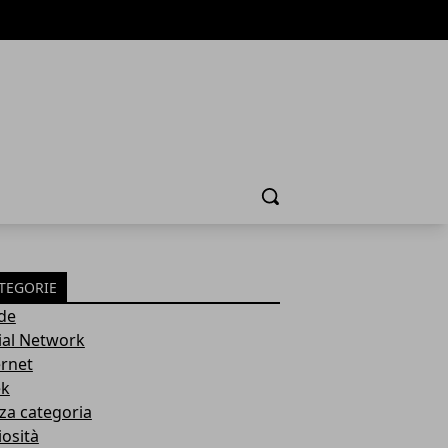
Cerca
TEGORIE
de
ial Network
ernet
k
za categoria
iosità