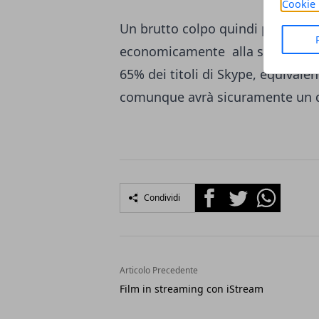
Cookie 
Un brutto colpo quindi per ebay,
economicamente alla stessa date
65% dei titoli di Skype
, equivalen
comunque avrà sicuramente un d
Facebook
Twitter
Whatsapp
Condividi
Articolo Precedente
Film in streaming con iStream