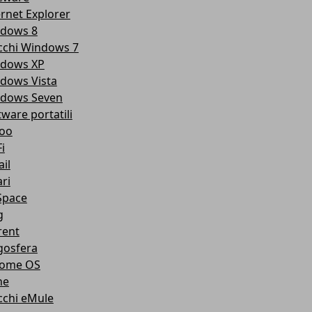
ernet Explorer
dows 8
cchi Windows 7
dows XP
dows Vista
dows Seven
tware portatili
oo
i
il
ri
pace
g
rent
gosfera
ome OS
ne
cchi eMule