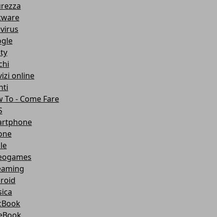
urezza
tware
ivirus
gle
ity
chi
izi online
nti
 To - Come Fare
S
rtphone
one
le
eogames
eaming
roid
ica
cBook
eBook