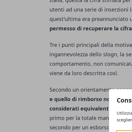
Italia, questa la cifra stimata per
utenti ad una serie di inserzioni 
quest'ultima era preannunciato
permesso di recuperare la cifr
Tre i punti principali della motiv
ingannevolezza dello slogn, la se
comportamento, non comunicata ai
viene da loro descritta così.
Secondo un orientamento consoli
e quello di rimborso non sono
Cons
considerati equivalenti
dal punto
Utilizzi
primo per la totale mancanza di c
sceglie
secondo per un esborso di danar