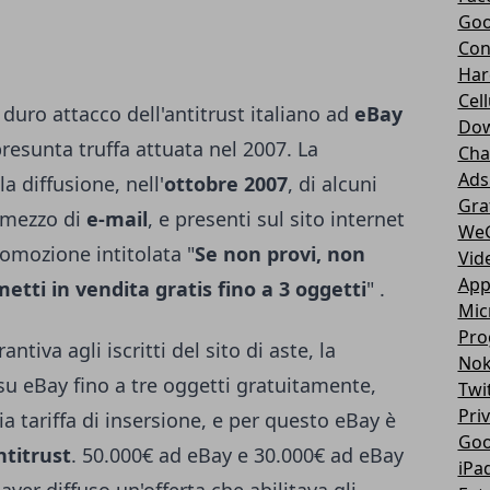
Goo
Con
Har
Cell
n duro attacco dell'antitrust italiano ad
eBay
Dow
resunta truffa attuata nel 2007. La
Cha
Ads
a diffusione, nell'
ottobre 2007
, di alcuni
Gra
r mezzo di
e-mail
, e presenti sul sito internet
We
romozione intitolata "
Se non provi, non
Vid
App
etti in vendita gratis fino a 3 oggetti
" .
Mic
Pro
iva agli iscritti del sito di aste, la
Nok
 su eBay fino a tre oggetti gratuitamente,
Twi
Pri
ia tariffa di insersione, e per questo eBay è
Goo
ntitrus
t
. 50.000€ ad eBay e 30.000€ ad eBay
iPa