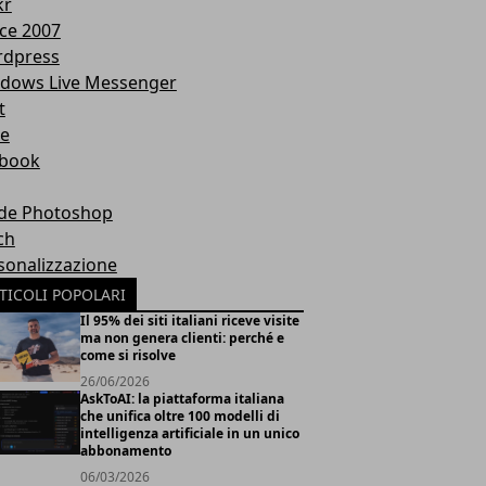
kr
ice 2007
dpress
dows Live Messenger
t
te
book
de Photoshop
ch
sonalizzazione
TICOLI POPOLARI
Il 95% dei siti italiani riceve visite
ma non genera clienti: perché e
come si risolve
26/06/2026
AskToAI: la piattaforma italiana
che unifica oltre 100 modelli di
intelligenza artificiale in un unico
abbonamento
06/03/2026