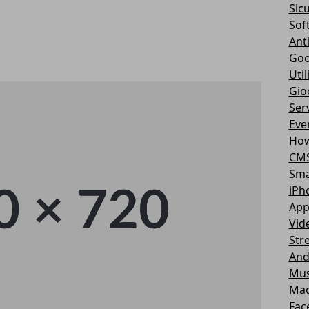
Sic
Sof
Ant
Goo
Util
Gio
Serv
Eve
How
CM
Sma
iPh
App
Vid
Str
And
Mus
Ma
Fac