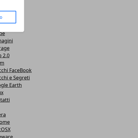
us
to
senger
Tube
pe
agini
rage
 2.0
am
cchi FaceBook
cchi e Segreti
gle Earth
ux
tatti
ra
rome
cOSX
eware