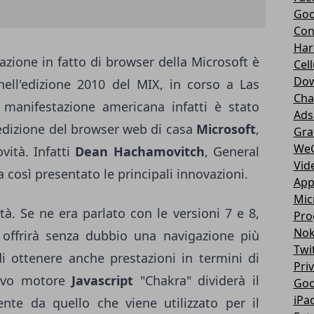
Goo
Con
Har
eazione in fatto di browser della Microsoft è
Cell
Dow
nell'edizione 2010 del MIX, in corso a Las
Cha
 manifestazione americana infatti è stato
Ads
edizione del browser web di casa
Microsoft
,
Gra
We
vità. Infatti
Dean Hachamovitch
, General
Vid
 così presentato le principali innovazioni.
App
Mic
tà. Se ne era parlato con le versioni 7 e 8,
Pro
Nok
offrirà senza dubbio una navigazione più
Twi
di ottenere anche prestazioni in termini di
Pri
nuovo motore
Javascript
"Chakra" dividerà il
Goo
iPa
nte da quello che viene utilizzato per il