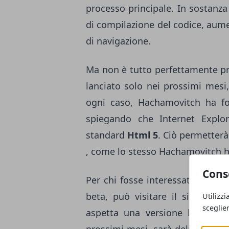
processo principale. In sostanz
di compilazione del codice, aum
di navigazione.
Ma non è tutto perfettamente pr
lanciato solo nei prossimi mesi
ogni caso, Hachamovitch ha foc
spiegando che Internet Explo
standard
Html 5
. Ciò permetterà
, come lo stesso Hachamovitch h
Cons
Per chi fosse interessato a scar
beta, può visitare il sito http:
Utilizzi
sceglie
aspetta una versione beta molt