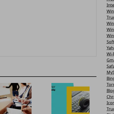
Int
Win
Tru
Win
Win
Win
Sof
Yah
Wi-F
Gma
Safa
MyS
Bin
Tor
Blo
Chr
Ico
Tru