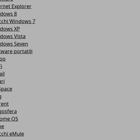
ernet Explorer
dows 8
cchi Windows 7
dows XP
dows Vista
dows Seven
tware portatili
oo
i
il
ri
pace
g
rent
gosfera
ome OS
ne
cchi eMule