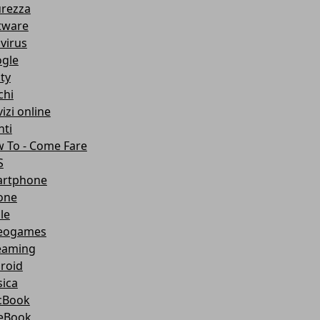
urezza
tware
ivirus
gle
ity
chi
izi online
nti
 To - Come Fare
S
rtphone
one
le
eogames
eaming
roid
ica
cBook
eBook