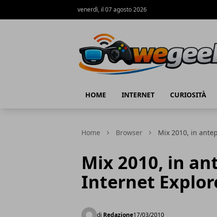
venerdì, il 07 agosto 2026
WeGeek.net
HOME
INTERNET
CURIOSITÀ
Home
Browser
Mix 2010, in ante
Mix 2010, in an
Internet Explor
di
Redazione
17/03/2010