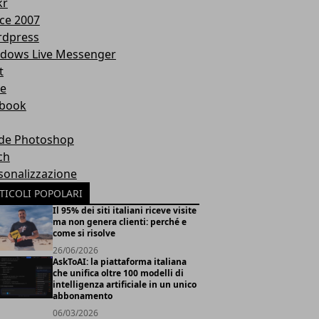
kr
ice 2007
dpress
dows Live Messenger
t
te
book
de Photoshop
ch
sonalizzazione
TICOLI POPOLARI
Il 95% dei siti italiani riceve visite
ma non genera clienti: perché e
come si risolve
26/06/2026
AskToAI: la piattaforma italiana
che unifica oltre 100 modelli di
intelligenza artificiale in un unico
abbonamento
06/03/2026