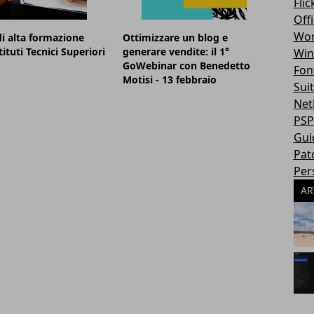
Flic
Off
Wor
 di alta formazione
Ottimizzare un blog e
tituti Tecnici Superiori
generare vendite: il 1°
Win
GoWebinar con Benedetto
Fon
Motisi - 13 febbraio
Sui
Net
PSP
Gui
Pat
Per
AR