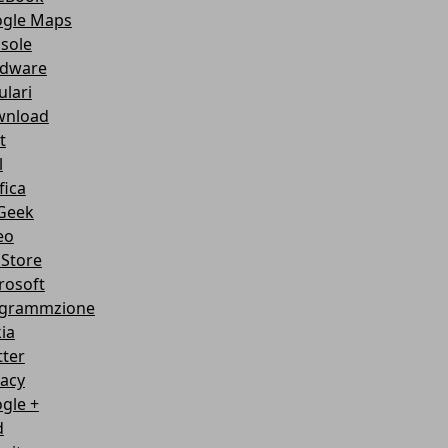
gle Maps
sole
dware
ulari
nload
t
l
fica
Geek
eo
Store
rosoft
grammzione
ia
tter
vacy
gle +
d