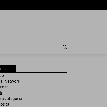
Cerca
TEGORIE
de
ial Network
ernet
k
za categoria
iosità