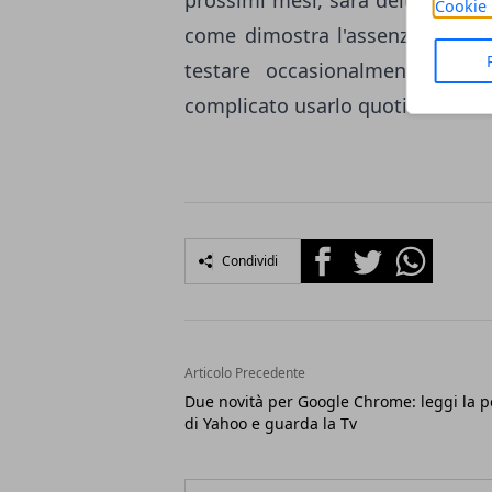
prossimi mesi, sarà deluso. Il 
Cookie 
come dimostra l'assenza della b
testare occasionalmente Inte
complicato usarlo quotidianame
Facebook
Twitter
Whatsapp
Condividi
Articolo Precedente
Due novità per Google Chrome: leggi la p
di Yahoo e guarda la Tv