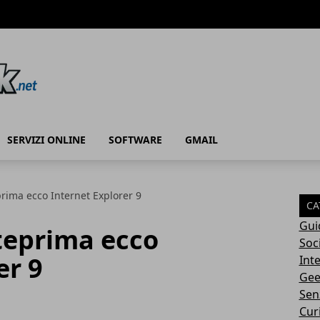
SERVIZI ONLINE
SOFTWARE
GMAIL
prima ecco Internet Explorer 9
CA
Gui
teprima ecco
Soc
er 9
Int
Gee
Sen
Cur