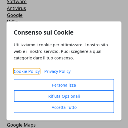
Software
Antivirus
Google
Utility
Giochi
Consenso sui Cookie
Servizi online
Eventi
Utilizziamo i cookie per ottimizzare il nostro sito
How To - Come Fare
web e il nostro servizio. Puoi scegliere a quali
CMS
categorie dare il tuo consenso.
Smartphone
iPhone
Cookie Policy
|
Privacy Policy
Apple
Videogames
Personalizza
Streaming
Rifiuta Opzionali
Android
Musica
Accetta Tutto
MacBook
FaceBook
Google Maps