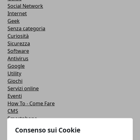
Social Network
Internet
Geek
Senza categoria
Curiosità
Sicurezza
Software
Antivirus
Google
Utility
Giochi
Servizi online
Eventi
How To - Come Fare
CMS
Smartphone
iPhone
Consenso sui Cookie
Apple