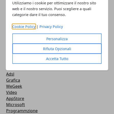
Videogames
Utilizziamo i cookie per ottimizzare il nostro sito
Streaming
web e il nostro servizio. Puoi scegliere a quali
Android
categorie dare il tuo consenso.
Musica
MacBook
Cookie Policy
|
Privacy Policy
FaceBook
Google Maps
Personalizza
Console
Rifiuta Opzionali
Hardware
Cellulari
Accetta Tutto
Download
Chat
Adsl
Grafica
WeGeek
Video
AppStore
Microsoft
Programmzione