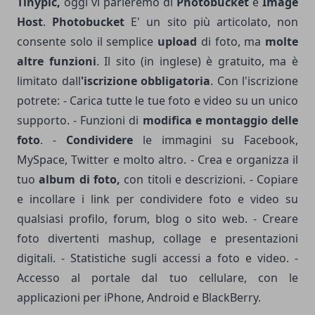
Tinypic,
oggi vi parleremo di
Photobucket
e
Image
Host
.
Photobucket
E' un sito più articolato, non
consente solo il semplice
upload
di foto, ma
molte
altre funzioni
. Il sito (in inglese) è gratuito, ma è
limitato dall
'iscrizione obbligatoria
. Con l'iscrizione
potrete: - Carica tutte le tue foto e video su un unico
supporto. - Funzioni di
modifica e montaggio delle
foto
. -
Condividere
le immagini su Facebook,
MySpace, Twitter e molto altro. - Crea e organizza il
tuo
album di foto,
con titoli e descrizioni. - Copiare
e incollare i link per condividere foto e video su
qualsiasi profilo, forum, blog o sito web. - Creare
foto divertenti mashup, collage e presentazioni
digitali. - Statistiche sugli accessi a foto e video. -
Accesso al portale dal tuo cellulare, con le
applicazioni per iPhone, Android e BlackBerry.