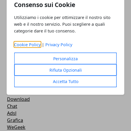
CMS
Consenso sui Cookie
Smartphone
iPhone
Utilizziamo i cookie per ottimizzare il nostro sito
Apple
web e il nostro servizio. Puoi scegliere a quali
Videogames
categorie dare il tuo consenso.
Streaming
Android
Cookie Policy
|
Privacy Policy
Musica
MacBook
Personalizza
FaceBook
Rifiuta Opzionali
Google Maps
Console
Accetta Tutto
Hardware
Cellulari
Download
Chat
Adsl
Grafica
WeGeek