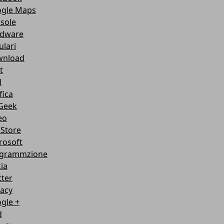
gle Maps
sole
dware
ulari
nload
t
l
fica
Geek
eo
Store
rosoft
grammzione
ia
tter
vacy
gle +
d