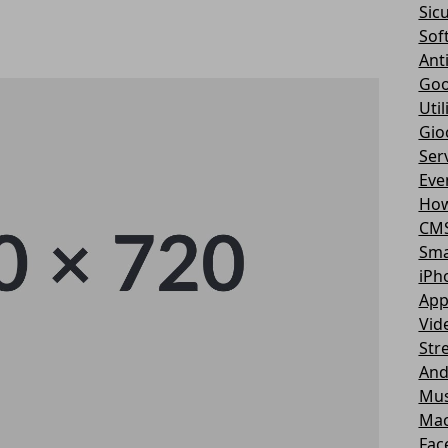
Sic
Sof
Ant
Goo
Util
Gio
Serv
Eve
How
CM
Sma
iPh
App
Vid
Str
And
Mus
Ma
Fac