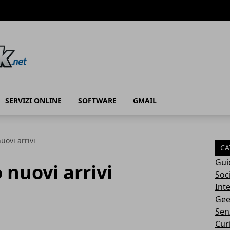
SERVIZI ONLINE
SOFTWARE
GMAIL
uovi arrivi
CA
Gui
 nuovi arrivi
Soc
Int
Gee
Sen
Cur