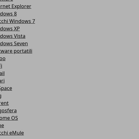
ernet Explorer
dows 8
cchi Windows 7
dows XP
dows Vista
dows Seven
tware portatili
oo
i
il
ri
pace
g
rent
gosfera
ome OS
ne
cchi eMule