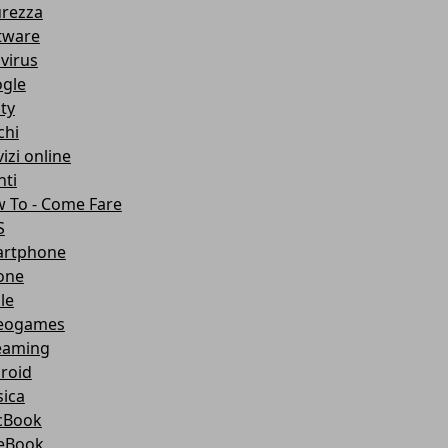
urezza
tware
ivirus
gle
ity
chi
izi online
nti
 To - Come Fare
S
rtphone
one
le
eogames
eaming
roid
ica
cBook
eBook