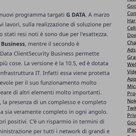
Goo
Con
i nuovi programma targati
G DATA
. A marzo
Har
i lavori, sulla realizzazione di soluzione per
Cell
o stati resi noti è sono due per l'esattezza.
Dow
Cha
 Business
, mentre il secondo è
Ads
 Data ClientSecurity Business permette
Gra
 più cose. La versione è la 10.5, ed è dotata
We
Vid
frastruttura IT. Infatti essa viene protetta
App
revole per il suo funzionamento molto
Mic
eare di altri elementi molto importanti.
Pro
Nok
ne, la presenza di un complesso e completo
Twi
ma sia veramente completo in ogni angolo.
Pri
i positivi. C'è un risparmio in termini di
Goo
iPa
nistrazione per tutti i network di grandi e