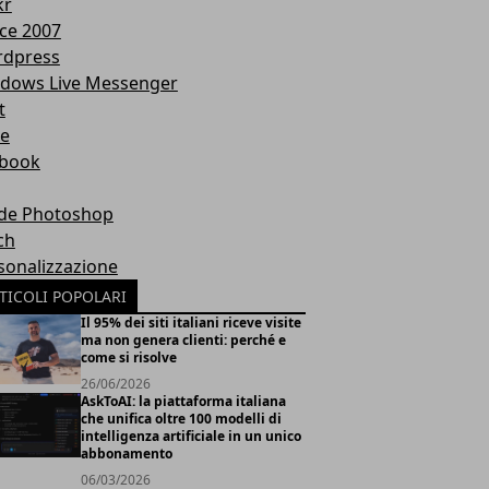
kr
ice 2007
dpress
dows Live Messenger
t
te
book
de Photoshop
ch
sonalizzazione
TICOLI POPOLARI
Il 95% dei siti italiani riceve visite
ma non genera clienti: perché e
come si risolve
26/06/2026
AskToAI: la piattaforma italiana
che unifica oltre 100 modelli di
intelligenza artificiale in un unico
abbonamento
06/03/2026