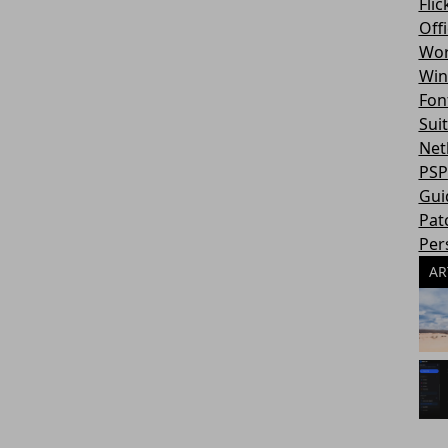
Flic
Off
Wor
Win
Fon
Sui
Net
PSP
Gui
Pat
Per
AR