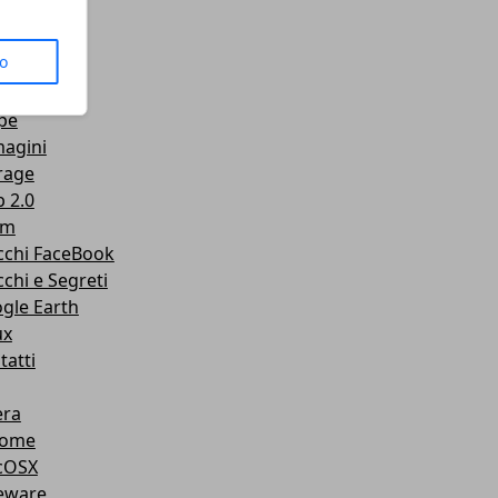
us
to
senger
Tube
pe
agini
rage
 2.0
am
cchi FaceBook
cchi e Segreti
gle Earth
ux
tatti
ra
rome
cOSX
eware