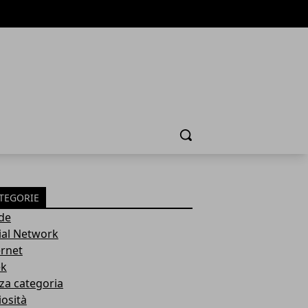
Cerca
TEGORIE
de
ial Network
ernet
k
za categoria
iosità