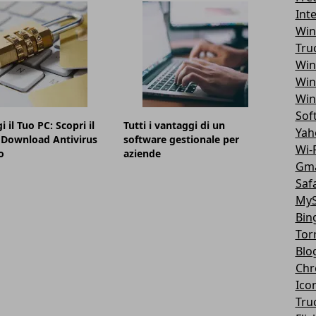
Int
Win
Tru
Win
Win
Win
Sof
 il Tuo PC: Scopri il
Tutti i vantaggi di un
Yah
 Download Antivirus
software gestionale per
Wi-F
o
aziende
Gma
Safa
MyS
Bin
Tor
Blo
Chr
Ico
Tru