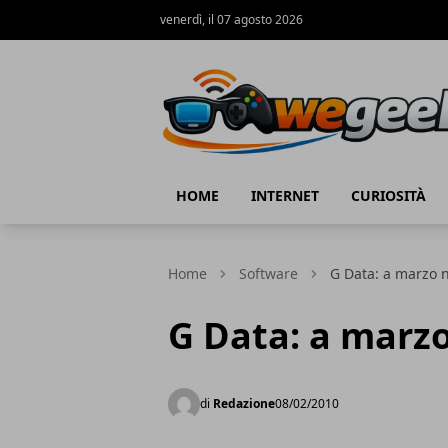
venerdì, il 07 agosto 2026
WeGeek.net
HOME
INTERNET
CURIOSITÀ
Home
Software
G Data: a marzo n
G Data: a marzo
di
Redazione
08/02/2010