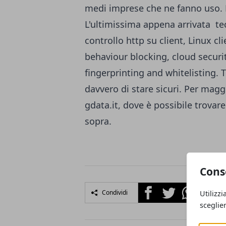
medi imprese che ne fanno uso. 
L'ultimissima appena arrivata t
controllo http su client, Linux cl
behaviour blocking, cloud securi
fingerprinting and whitelisting.
davvero di stare sicuri. Per magg
gdata.it, dove è possibile trovar
sopra.
Cons
Facebook
Twitter
Whatsapp
Condividi
Utilizzi
sceglie