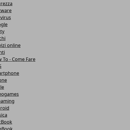
urezza
tware
ivirus
gle
ity
chi
izi online
nti
 To - Come Fare
S
rtphone
one
le
eogames
eaming
roid
ica
cBook
eBook