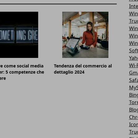
Int
Win
Tru
Win
Win
Win
Sof
Yah
Wi-F
e come social media
Tendenza del commercio al
r: 5 competenze che
dettaglio 2024
Gma
ere
Safa
MyS
Bin
Tor
Blo
Chr
Ico
Tru