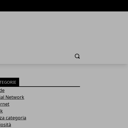
Cerca
TEGORIE
de
ial Network
ernet
k
za categoria
iosità