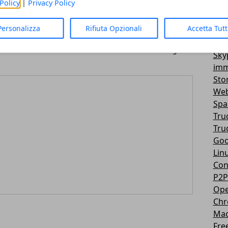
Policy
|
Privacy Policy
Vir
3D
Articolo Successivo
Personalizza
Rifiuta Opzionali
Accetta Tut
Mes
del
Ps Vita, è boom in Giappone: 320mila unità
You
vendute in due giorni
Sky
imm
Sto
Web
Sp
Tru
Tru
Goo
Lin
Con
P2P
Ope
Ch
Ma
Fre