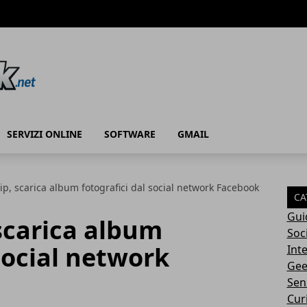
SERVIZI ONLINE
SOFTWARE
GMAIL
p, scarica album fotografici dal social network Facebook
CA
Gui
scarica album
Soc
 social network
Int
Gee
Sen
Cur