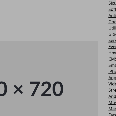
Sic
Sof
Ant
Goo
Util
Gio
Serv
Eve
How
CM
Sma
iPh
App
Vid
Str
And
Mus
Ma
Fac