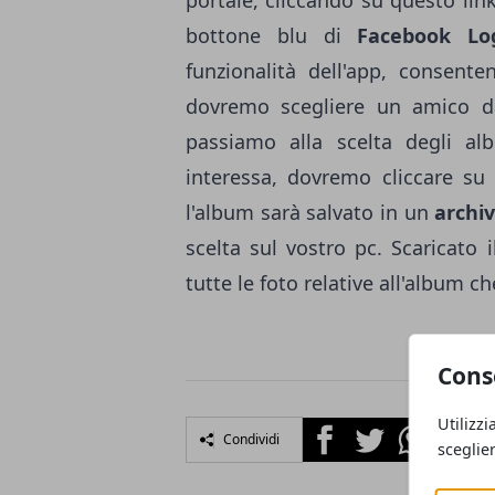
portale, cliccando su questo
lin
bottone blu di
Facebook Lo
funzionalità dell'app, consente
dovremo scegliere un amico dal
passiamo alla scelta degli alb
interessa, dovremo cliccare s
l'album sarà salvato in un
archiv
scelta sul vostro pc. Scaricato
tutte le foto relative all'album 
Cons
Utilizzi
Facebook
Twitter
Whatsapp
Condividi
sceglie