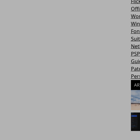
Flic
Off
Wor
Win
Fon
Sui
Net
PSP
Gui
Pat
Per
AR