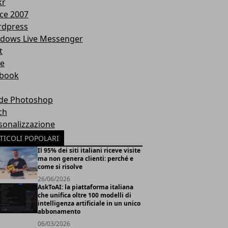
kr
ice 2007
dpress
dows Live Messenger
t
te
book
de Photoshop
ch
sonalizzazione
TICOLI POPOLARI
Il 95% dei siti italiani riceve visite
ma non genera clienti: perché e
come si risolve
26/06/2026
AskToAI: la piattaforma italiana
che unifica oltre 100 modelli di
intelligenza artificiale in un unico
abbonamento
06/03/2026