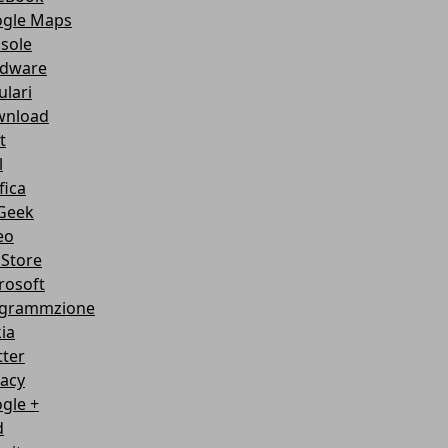
gle Maps
sole
dware
ulari
nload
t
l
fica
Geek
eo
Store
rosoft
grammzione
ia
tter
vacy
gle +
d