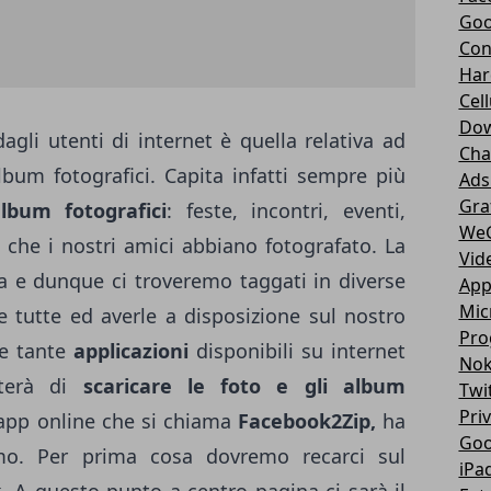
Goo
Con
Har
Cell
Dow
agli utenti di internet è quella relativa ad
Cha
album fotografici. Capita infatti sempre più
Ads
Gra
lbum fotografici
: feste, incontri, eventi,
We
o che i nostri amici abbiano fotografato. La
Vid
a e dunque ci troveremo taggati in diverse
App
Mic
e tutte ed averle a disposizione sul nostro
Pro
le tante
applicazioni
disponibili su internet
Nok
tterà di
scaricare le foto e gli album
Twi
Pri
 app online che si chiama
Facebook2Zip,
ha
Goo
mo. Per prima cosa dovremo recarci sul
iPa