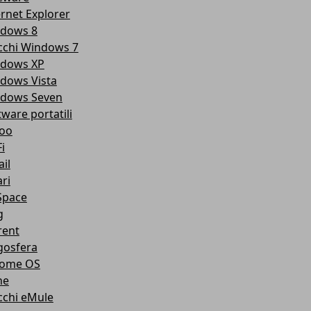
ernet Explorer
dows 8
cchi Windows 7
dows XP
dows Vista
dows Seven
tware portatili
oo
i
il
ri
pace
g
rent
gosfera
ome OS
ne
cchi eMule