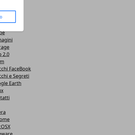
us
to
senger
Tube
pe
agini
rage
 2.0
am
cchi FaceBook
cchi e Segreti
gle Earth
ux
tatti
ra
rome
cOSX
eware