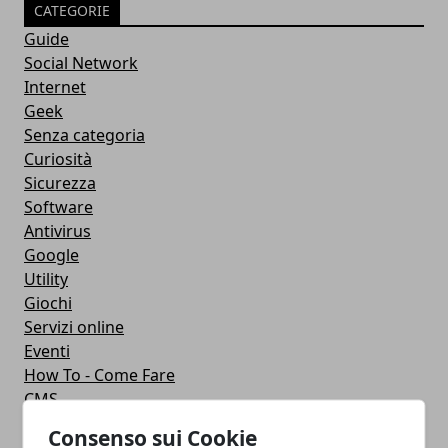
CATEGORIE
Guide
Social Network
Internet
Geek
Senza categoria
Curiosità
Sicurezza
Software
Antivirus
Google
Utility
Giochi
Servizi online
Eventi
How To - Come Fare
CMS
Smartphone
Consenso sui Cookie
iPhone