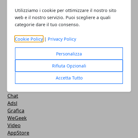
Apple
Utilizziamo i cookie per ottimizzare il nostro sito
Videogames
web e il nostro servizio. Puoi scegliere a quali
Streaming
categorie dare il tuo consenso.
Android
Musica
Cookie Policy
|
Privacy Policy
MacBook
FaceBook
Personalizza
Google Maps
Rifiuta Opzionali
Console
Hardware
Accetta Tutto
Cellulari
Download
Chat
Adsl
Grafica
WeGeek
Video
AppStore