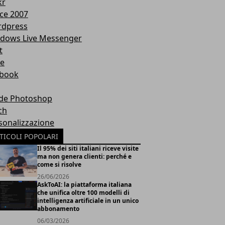
kr
ice 2007
dpress
dows Live Messenger
t
te
book
de Photoshop
ch
sonalizzazione
TICOLI POPOLARI
Il 95% dei siti italiani riceve visite
ma non genera clienti: perché e
come si risolve
26/06/2026
AskToAI: la piattaforma italiana
che unifica oltre 100 modelli di
intelligenza artificiale in un unico
abbonamento
06/03/2026