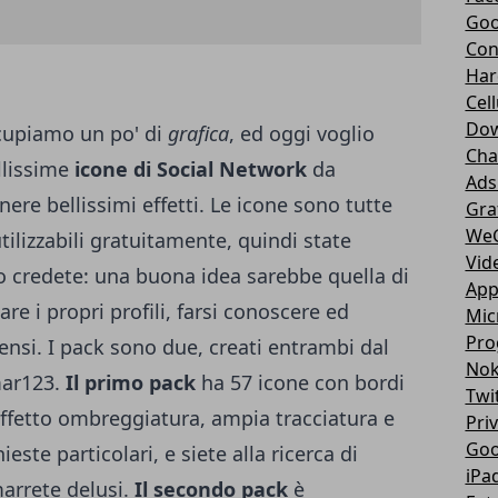
Goo
Con
Har
Cell
Dow
cupiamo un po' di
grafica
, ed oggi voglio
Cha
llissime
icone di Social Network
da
Ads
nere bellissimi effetti. Le icone sono tutte
Gra
We
utilizzabili gratuitamente, quindi state
Vid
o credete: una buona idea sarebbe quella di
App
are i propri profili, farsi conoscere ed
Mic
Pro
ensi.
I pack sono due, creati entrambi dal
Nok
ar123
.
Il primo pack
ha 57 icone con bordi
Twi
effetto ombreggiatura, ampia tracciatura e
Pri
Goo
este particolari, e siete alla ricerca di
iPa
marrete delusi.
Il secondo pack
è