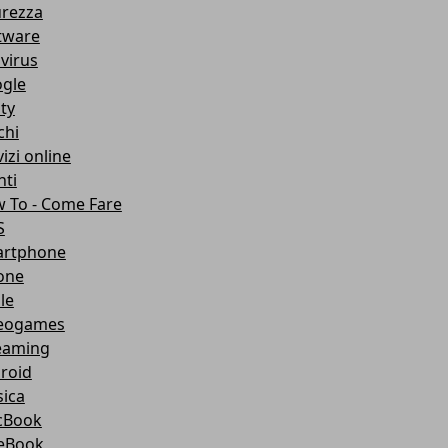
urezza
tware
ivirus
gle
ity
chi
izi online
nti
 To - Come Fare
S
rtphone
one
le
eogames
eaming
roid
ica
cBook
eBook