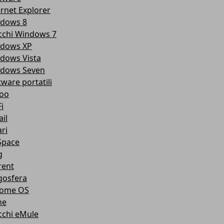
ernet Explorer
dows 8
cchi Windows 7
dows XP
dows Vista
dows Seven
tware portatili
oo
i
il
ri
pace
g
rent
gosfera
ome OS
ne
cchi eMule