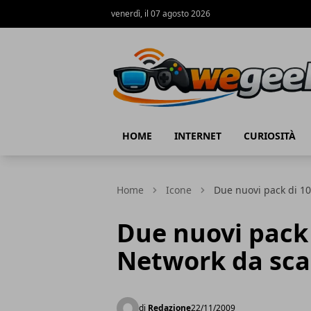
venerdì, il 07 agosto 2026
WeGeek.net
HOME
INTERNET
CURIOSITÀ
Home
Icone
Due nuovi pack di 10
Due nuovi pack 
Network da scar
di
Redazione
22/11/2009