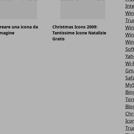
Int
Win
Tru
eare una icona da
Christmas Icons 2009:
Win
magine
Tantissime Icone Natalizie
Win
Gratis
Win
Sof
Yah
Wi-F
Gma
Safa
MyS
Bin
Tor
Blo
Chr
Ico
Tru