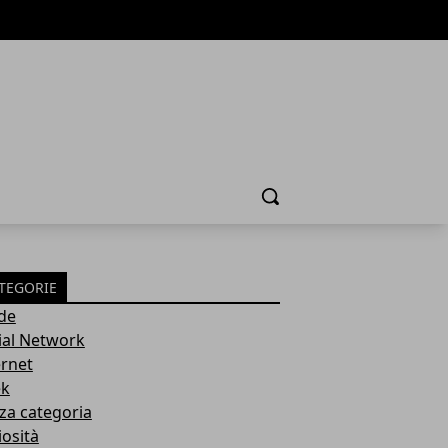
Cerca
TEGORIE
de
ial Network
ernet
k
za categoria
iosità