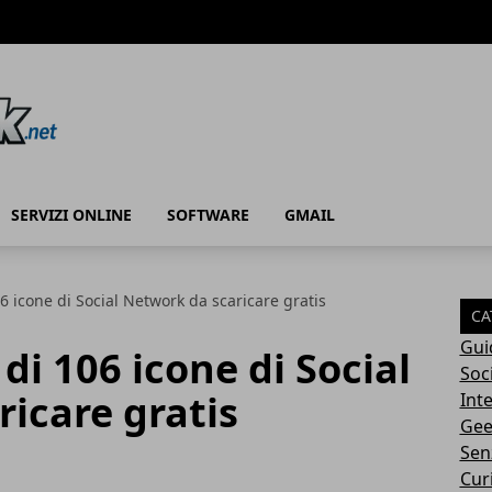
SERVIZI ONLINE
SOFTWARE
GMAIL
6 icone di Social Network da scaricare gratis
CA
Gui
di 106 icone di Social
Soc
icare gratis
Int
Gee
Sen
Cur