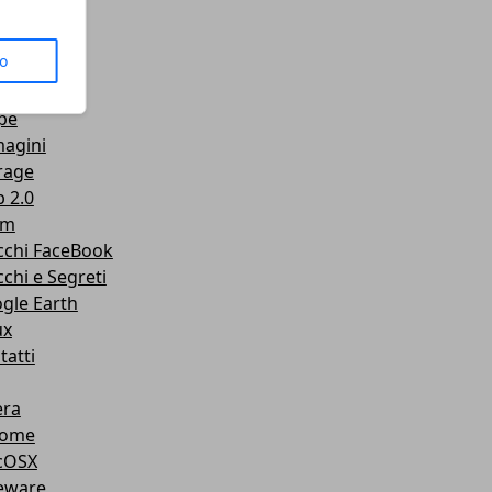
us
to
senger
Tube
pe
agini
rage
 2.0
am
cchi FaceBook
cchi e Segreti
gle Earth
ux
tatti
ra
rome
cOSX
eware