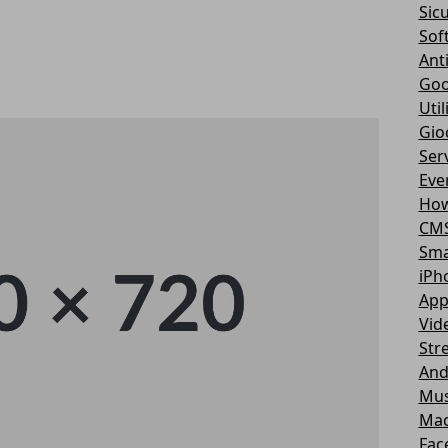
Sic
Sof
Ant
Goo
Util
Gio
Serv
Eve
How
CM
Sma
iPh
App
Vid
Str
And
Mus
Ma
Fac