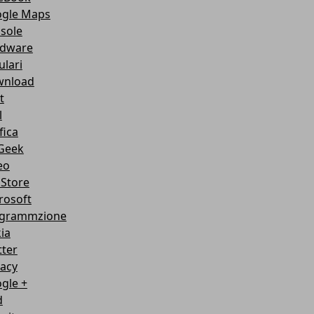
gle Maps
sole
dware
ulari
nload
t
l
fica
Geek
eo
Store
rosoft
grammzione
ia
tter
vacy
gle +
d