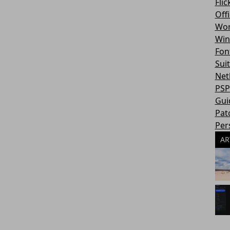
Flic
Off
Wor
Win
Fon
Sui
Net
PSP
Gui
Pat
Per
AR