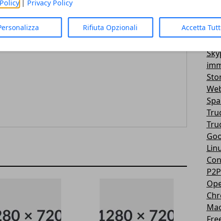
Policy
|
Privacy Policy
Vir
3D
Personalizza
Rifiuta Opzionali
Accetta Tut
Mes
You
Sky
imm
Sto
Web
Sp
Tru
Tru
Goo
Lin
Con
P2P
Ope
Ch
Ma
Fre