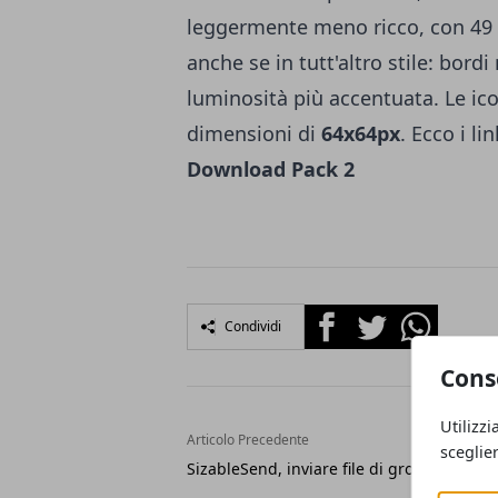
leggermente meno ricco, con 49 
anche se in tutt'altro stile: bord
luminosità più accentuata. Le ic
dimensioni di
64x64px
. Ecco i li
Download Pack 2
Facebook
Twitter
Whatsapp
Condividi
Cons
Utilizzi
Articolo Precedente
sceglie
SizableSend, inviare file di grosse dimens