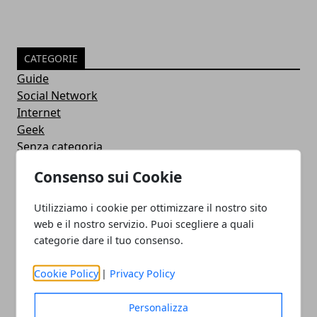
CATEGORIE
Guide
Social Network
Internet
Geek
Senza categoria
Curiosità
Consenso sui Cookie
Sicurezza
Software
Utilizziamo i cookie per ottimizzare il nostro sito
Antivirus
web e il nostro servizio. Puoi scegliere a quali
Google
categorie dare il tuo consenso.
Utility
Giochi
Cookie Policy
|
Privacy Policy
Servizi online
Eventi
Personalizza
How To - Come Fare