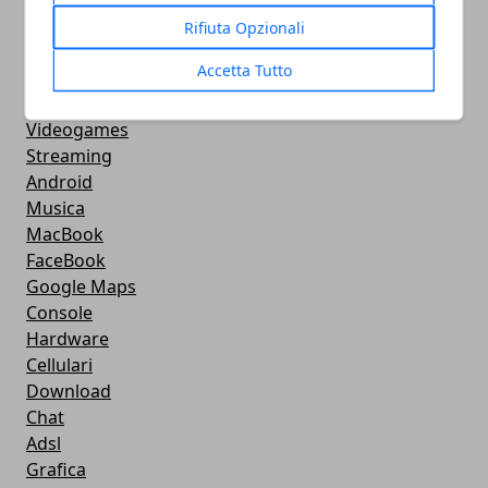
CMS
Rifiuta Opzionali
Smartphone
Accetta Tutto
iPhone
Apple
Videogames
Streaming
Android
Musica
MacBook
FaceBook
Google Maps
Console
Hardware
Cellulari
Download
Chat
Adsl
Grafica