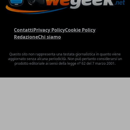
Contatti
Privacy Policy
Cookie Policy
Redazione
Chi siamo
Questo sito non rappresenta una testata giornalistica in quanto viene
aggiornato senza alcuna periodicità. Non può pertanto considerarsi un
prodotto editoriale ai sensi della legge n° 62 del 7 marzo 2001.