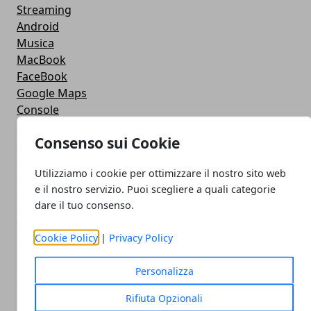
Streaming
Android
Musica
MacBook
FaceBook
Google Maps
Console
Hardware
Consenso sui Cookie
Cellulari
Download
Utilizziamo i cookie per ottimizzare il nostro sito web
Chat
e il nostro servizio. Puoi scegliere a quali categorie
Adsl
dare il tuo consenso.
Grafica
WeGeek
Cookie Policy
|
Privacy Policy
Video
AppStore
Personalizza
Microsoft
Programmzione
Rifiuta Opzionali
Nokia