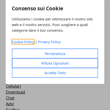
How To - Come Fare
Consenso sui Cookie
CMS
Smartphone
Utilizziamo i cookie per ottimizzare il nostro sito
iPhone
web e il nostro servizio. Puoi scegliere a quali
Apple
categorie dare il tuo consenso.
Videogames
Streaming
Cookie Policy
|
Privacy Policy
Android
Musica
Personalizza
MacBook
FaceBook
Rifiuta Opzionali
Google Maps
Accetta Tutto
Console
Hardware
Cellulari
Download
Chat
Adsl
Grafica