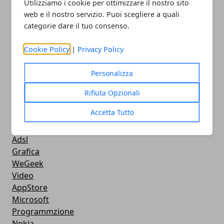
Utilizziamo i cookie per ottimizzare il nostro sito
Streaming
web e il nostro servizio. Puoi scegliere a quali
Android
categorie dare il tuo consenso.
Musica
MacBook
Cookie Policy
|
Privacy Policy
FaceBook
Google Maps
Personalizza
Console
Hardware
Rifiuta Opzionali
Cellulari
Accetta Tutto
Download
Chat
Adsl
Grafica
WeGeek
Video
AppStore
Microsoft
Programmzione
Nokia