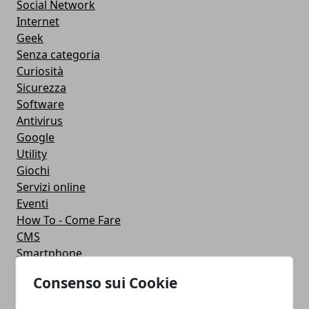
Social Network
Internet
Geek
Senza categoria
Curiosità
Sicurezza
Software
Antivirus
Google
Utility
Giochi
Servizi online
Eventi
How To - Come Fare
CMS
Smartphone
iPhone
Consenso sui Cookie
Apple
Videogames