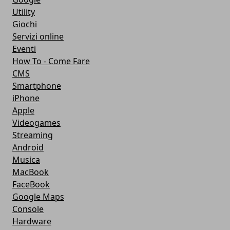
Utility
Giochi
Servizi online
Eventi
How To - Come Fare
CMS
Smartphone
iPhone
Apple
Videogames
Streaming
Android
Musica
MacBook
FaceBook
Google Maps
Console
Hardware