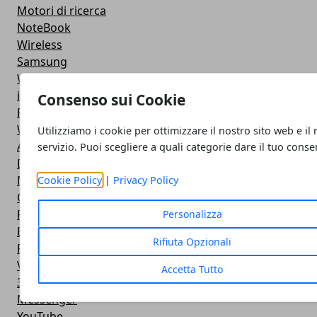
Motori di ricerca
NoteBook
Wireless
Samsung
Web Master
iPod
Consenso sui Cookie
PlayStation
Wallpapers
Utilizziamo i cookie per ottimizzare il nostro sito web e il
Adobe
servizio. Puoi scegliere a quali categorie dare il tuo conse
Dispositivi USB
Masterizzazione
Cookie Policy
|
Privacy Policy
Open Source
PayPal
Personalizza
Browser
Rifiuta Opzionali
Firefox
Virus
Accetta Tutto
3D
Messenger
YouTube