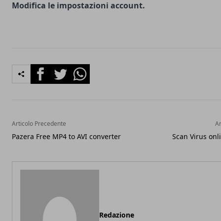
Modifica le impostazioni account.
Facebook
Twitter
Whatsapp
Articolo Precedente
Ar
Pazera Free MP4 to AVI converter
Scan Virus onl
Redazione