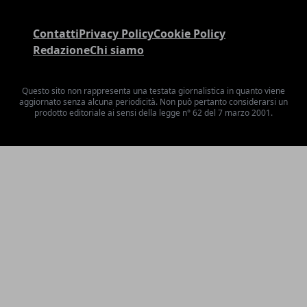
Contatti
Privacy Policy
Cookie Policy
Redazione
Chi siamo
Questo sito non rappresenta una testata giornalistica in quanto viene
aggiornato senza alcuna periodicità. Non può pertanto considerarsi un
prodotto editoriale ai sensi della legge n° 62 del 7 marzo 2001.