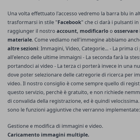
Una volta effettuato l'accesso vedremo la barra blu in al
trasformarsi in stile "
Facebook
" che ci darà i pulsanti i
raggiunger il nostro
account, modificarlo
o
osservare 
materiale
. Come vediamo nell'immegine abbiamo anch
altre sezioni
: Immagini, Video, Categorie... - La prima ci
all'elenco delle ultime immaigni - La seconda farà la st
portandoci ai video - La terza ci porterà invece in una 
dove poter selezionare delle catregorie di ricerca per i
video. Il nostro consiglio è come sempre quello di regist
questo servizio, perchè è gratuito, e non richiede nemm
di convalida della registrazione, ed è quindi velocissima
sono le funzioni aggiuntive che verranno implementate:
Gestione e modifica di immagini e video.
Caricamento immagini multiple.