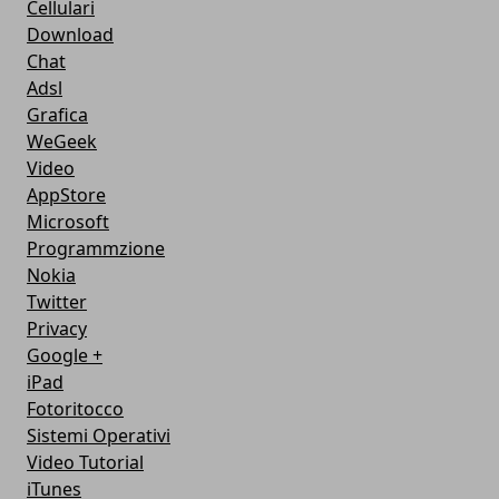
Cellulari
Download
Chat
Adsl
Grafica
WeGeek
Video
AppStore
Microsoft
Programmzione
Nokia
Twitter
Privacy
Google +
iPad
Fotoritocco
Sistemi Operativi
Video Tutorial
iTunes